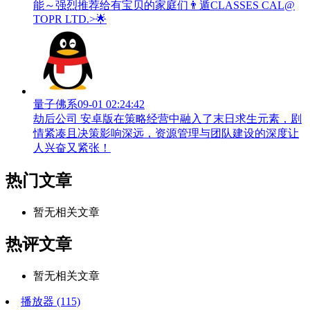
能～强烈推荐给有宝贝的家庭们👨‍遁️CLASSES CAL@
TOPR LTD.>🌟
量子佛系
09-01 02:24:42
劫后公司 安卓版在策略经营中融入了末日求生元素，剧
情紧凑且决策影响深远，资源管理与团队建设的深度让
人兴奋又紧张！
热门文章
暂无相关文章
热评文章
暂无相关文章
播放器
(115)