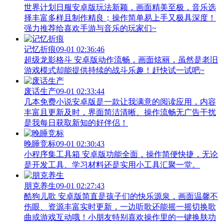
世界计划日服安卓版玩法新颖，画面精美至极，音乐选
择丰富多样且制作精良；操作简单易上手又极具深度！
强力推荐给喜欢手游与音乐的玩家们~
记忆折痕
09-01 02:36:46
超级龙影格斗 安卓版动作流畅，画面炫丽，虽然是老旧
游戏模式却能提供持续的战斗乐趣！赶快试一试吧~
废话生产
09-01 02:33:44
几本免费小说安卓版是一款让我满意的阅读应用，内容
丰富且更新及时，界面简洁清晰、操作流畅无广告干扰
是我每日获取新知的好伴侣！
晚睡竞标
09-01 02:30:43
小程序集工具箱 安卓版功能全面，操作简便快捷，无论
是开发工具、学习材料还是实用小工具汇聚一堂。
朋克养生
09-01 02:27:43
酷狗儿歌 安卓版简直是孩子们的快乐源泉，画面温馨不
伤眼、资源丰富实时更新，一边听歌还能摇一摇切换歌
曲或游戏互动哦！小朋友特别喜欢操作里的一键换肤功