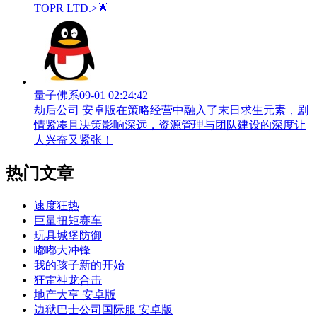
TOPR LTD.>🌟
量子佛系
09-01 02:24:42
劫后公司 安卓版在策略经营中融入了末日求生元素，剧
情紧凑且决策影响深远，资源管理与团队建设的深度让
人兴奋又紧张！
热门文章
速度狂热
巨量扭矩赛车
玩具城堡防御
嘟嘟大冲锋
我的孩子新的开始
狂雷神龙合击
地产大亨 安卓版
边狱巴士公司国际服 安卓版