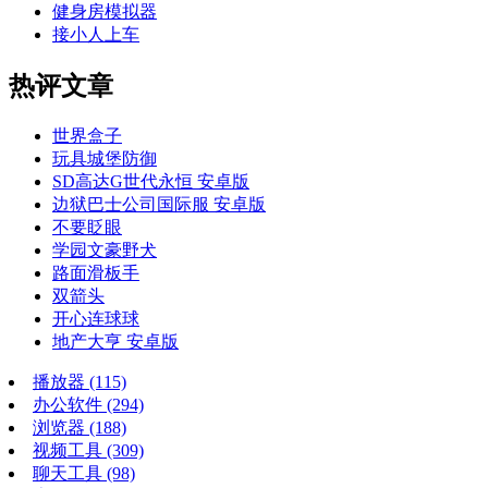
健身房模拟器
接小人上车
热评文章
世界盒子
玩具城堡防御
SD高达G世代永恒 安卓版
边狱巴士公司国际服 安卓版
不要眨眼
学园文豪野犬
路面滑板手
双箭头
开心连球球
地产大亨 安卓版
播放器
(115)
办公软件
(294)
浏览器
(188)
视频工具
(309)
聊天工具
(98)