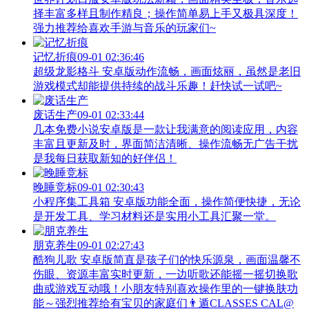
择丰富多样且制作精良；操作简单易上手又极具深度！
强力推荐给喜欢手游与音乐的玩家们~
记忆折痕
09-01 02:36:46
超级龙影格斗 安卓版动作流畅，画面炫丽，虽然是老旧
游戏模式却能提供持续的战斗乐趣！赶快试一试吧~
废话生产
09-01 02:33:44
几本免费小说安卓版是一款让我满意的阅读应用，内容
丰富且更新及时，界面简洁清晰、操作流畅无广告干扰
是我每日获取新知的好伴侣！
晚睡竞标
09-01 02:30:43
小程序集工具箱 安卓版功能全面，操作简便快捷，无论
是开发工具、学习材料还是实用小工具汇聚一堂。
朋克养生
09-01 02:27:43
酷狗儿歌 安卓版简直是孩子们的快乐源泉，画面温馨不
伤眼、资源丰富实时更新，一边听歌还能摇一摇切换歌
曲或游戏互动哦！小朋友特别喜欢操作里的一键换肤功
能～强烈推荐给有宝贝的家庭们👨‍遁️CLASSES CAL@