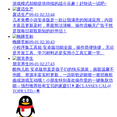
游戏模式却能提供持续的战斗乐趣！赶快试一试吧~
废话生产
09-01 02:33:44
几本免费小说安卓版是一款让我满意的阅读应用，内容
丰富且更新及时，界面简洁清晰、操作流畅无广告干扰
是我每日获取新知的好伴侣！
晚睡竞标
09-01 02:30:43
小程序集工具箱 安卓版功能全面，操作简便快捷，无论
是开发工具、学习材料还是实用小工具汇聚一堂。
朋克养生
09-01 02:27:43
酷狗儿歌 安卓版简直是孩子们的快乐源泉，画面温馨不
伤眼、资源丰富实时更新，一边听歌还能摇一摇切换歌
曲或游戏互动哦！小朋友特别喜欢操作里的一键换肤功
能～强烈推荐给有宝贝的家庭们👨‍遁️CLASSES CAL@
TOPR LTD.>🌟