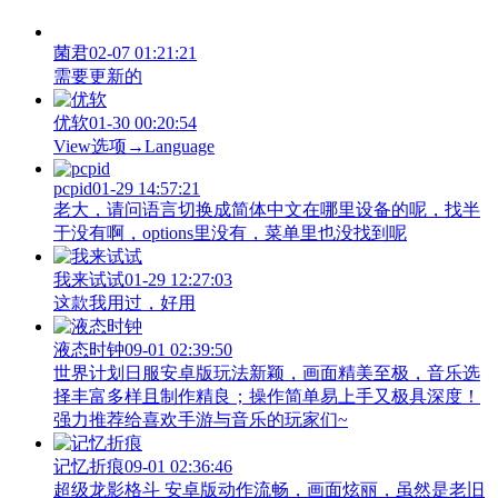
菌君
02-07 01:21:21
需要更新的
优软
01-30 00:20:54
View‌选项→Language
pcpid
01-29 14:57:21
老大，请问语言切换成简体中文在哪里设备的呢，找半
于没有啊，options里没有，菜单里也没找到呢
我来试试
01-29 12:27:03
这款我用过，好用
液态时钟
09-01 02:39:50
世界计划日服安卓版玩法新颖，画面精美至极，音乐选
择丰富多样且制作精良；操作简单易上手又极具深度！
强力推荐给喜欢手游与音乐的玩家们~
记忆折痕
09-01 02:36:46
超级龙影格斗 安卓版动作流畅，画面炫丽，虽然是老旧