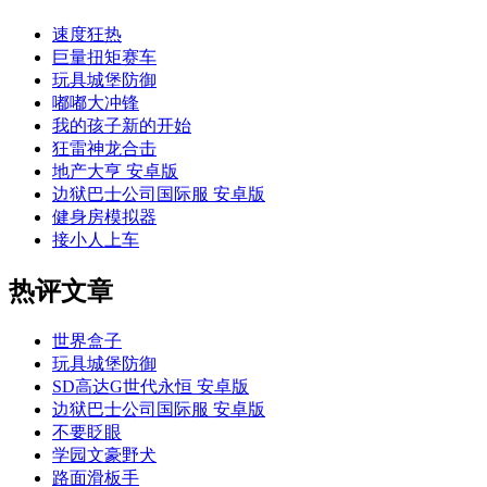
速度狂热
巨量扭矩赛车
玩具城堡防御
嘟嘟大冲锋
我的孩子新的开始
狂雷神龙合击
地产大亨 安卓版
边狱巴士公司国际服 安卓版
健身房模拟器
接小人上车
热评文章
世界盒子
玩具城堡防御
SD高达G世代永恒 安卓版
边狱巴士公司国际服 安卓版
不要眨眼
学园文豪野犬
路面滑板手