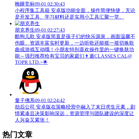
晚睡竞标
09-01 02:30:43
小程序集工具箱 安卓版功能全面，操作简便快捷，无论
是开发工具、学习材料还是实用小工具汇聚一堂。
朋克养生
09-01 02:27:43
酷狗儿歌 安卓版简直是孩子们的快乐源泉，画面温馨不
伤眼、资源丰富实时更新，一边听歌还能摇一摇切换歌
曲或游戏互动哦！小朋友特别喜欢操作里的一键换肤功
能～强烈推荐给有宝贝的家庭们👨‍遁️CLASSES CAL@
TOPR LTD.>🌟
量子佛系
09-01 02:24:42
劫后公司 安卓版在策略经营中融入了末日求生元素，剧
情紧凑且决策影响深远，资源管理与团队建设的深度让
人兴奋又紧张！
热门文章