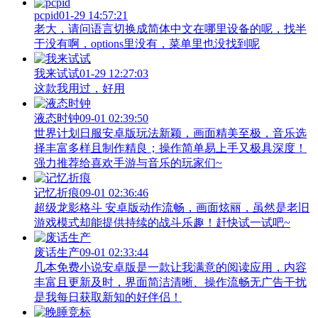
pcpid
01-29 14:57:21
老大，请问语言切换成简体中文在哪里设备的呢，找半
于没有啊，options里没有，菜单里也没找到呢
我来试试
01-29 12:27:03
这款我用过，好用
液态时钟
09-01 02:39:50
世界计划日服安卓版玩法新颖，画面精美至极，音乐选
择丰富多样且制作精良；操作简单易上手又极具深度！
强力推荐给喜欢手游与音乐的玩家们~
记忆折痕
09-01 02:36:46
超级龙影格斗 安卓版动作流畅，画面炫丽，虽然是老旧
游戏模式却能提供持续的战斗乐趣！赶快试一试吧~
废话生产
09-01 02:33:44
几本免费小说安卓版是一款让我满意的阅读应用，内容
丰富且更新及时，界面简洁清晰、操作流畅无广告干扰
是我每日获取新知的好伴侣！