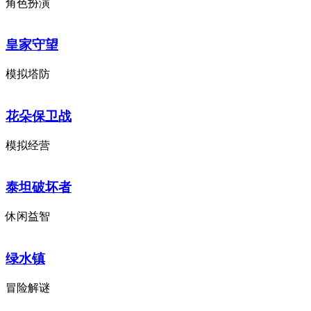
角色扮演
皇家守望
模拟塔防
花朵保卫战
模拟经营
泰坦破坏者
休闲益智
绿水镇
冒险解谜