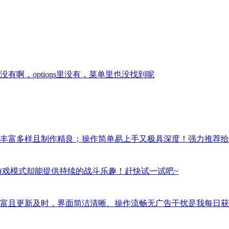
啊，options里没有，菜单里也没找到呢
丰富多样且制作精良；操作简单易上手又极具深度！强力推荐给
游戏模式却能提供持续的战斗乐趣！赶快试一试吧~
富且更新及时，界面简洁清晰、操作流畅无广告干扰是我每日获