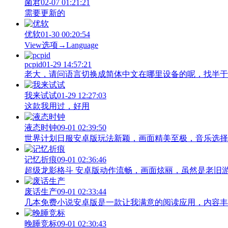
菌君
02-07 01:21:21
需要更新的
优软
01-30 00:20:54
View‌选项→Language
pcpid
01-29 14:57:21
老大，请问语言切换成简体中文在哪里设备的呢，找半于没有
我来试试
01-29 12:27:03
这款我用过，好用
液态时钟
09-01 02:39:50
世界计划日服安卓版玩法新颖，画面精美至极，音乐选择
记忆折痕
09-01 02:36:46
超级龙影格斗 安卓版动作流畅，画面炫丽，虽然是老旧
废话生产
09-01 02:33:44
几本免费小说安卓版是一款让我满意的阅读应用，内容丰
晚睡竞标
09-01 02:30:43