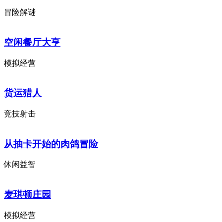
冒险解谜
空闲餐厅大亨
模拟经营
货运猎人
竞技射击
从抽卡开始的肉鸽冒险
休闲益智
麦琪顿庄园
模拟经营