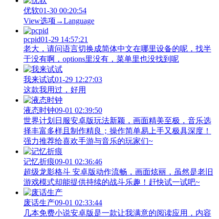
优软
01-30 00:20:54
View‌选项→Language
pcpid
01-29 14:57:21
老大，请问语言切换成简体中文在哪里设备的呢，找半
于没有啊，options里没有，菜单里也没找到呢
我来试试
01-29 12:27:03
这款我用过，好用
液态时钟
09-01 02:39:50
世界计划日服安卓版玩法新颖，画面精美至极，音乐选
择丰富多样且制作精良；操作简单易上手又极具深度！
强力推荐给喜欢手游与音乐的玩家们~
记忆折痕
09-01 02:36:46
超级龙影格斗 安卓版动作流畅，画面炫丽，虽然是老旧
游戏模式却能提供持续的战斗乐趣！赶快试一试吧~
废话生产
09-01 02:33:44
几本免费小说安卓版是一款让我满意的阅读应用，内容