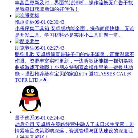
丰富且更新及时，界面简洁清晰、操作流畅无广告干扰
是我每日获取新知的好伴侣！
晚睡竞标
09-01 02:30:43
小程序集工具箱 安卓版功能全面，操作简便快捷，无论
是开发工具、学习材料还是实用小工具汇聚一堂。
朋克养生
09-01 02:27:43
酷狗儿歌 安卓版简直是孩子们的快乐源泉，画面温馨不
伤眼、资源丰富实时更新，一边听歌还能摇一摇切换歌
曲或游戏互动哦！小朋友特别喜欢操作里的一键换肤功
能～强烈推荐给有宝贝的家庭们👨‍遁️CLASSES CAL@
TOPR LTD.>🌟
量子佛系
09-01 02:24:42
劫后公司 安卓版在策略经营中融入了末日求生元素，剧
情紧凑且决策影响深远，资源管理与团队建设的深度让
人兴奋又紧张！