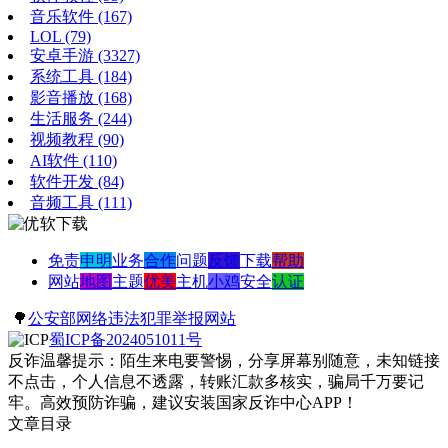
音乐软件
(167)
LOL
(79)
安卓手游
(3327)
系统工具
(184)
影音播放
(168)
生活服务
(244)
视频教程
(90)
AI软件
(110)
软件开发
(84)
音频工具
(111)
免责
申明
业务
合作
问题
反馈
下载
帮助
网站
地图
主题
优美
主机
小鸡
安全
认证
🌳
公安部网络违法犯罪举报网站
蜀ICP备2024051011号
反诈温馨提示：陌生来电要警惕，分享屏幕别随意，未知链接
不点击，个人信息不透露，转账汇款多核实，骗局千万要记
牢。高效预防诈骗，建议安装国家反诈中心APP！
文章目录