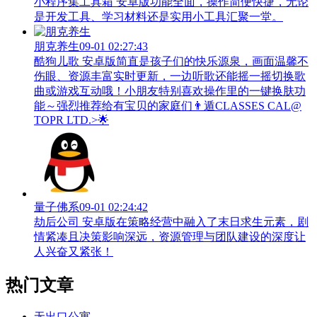
小程序集工具箱 安卓版功能全面，操作简便快捷，无论
是开发工具、学习材料还是实用小工具汇聚一堂。
朋克养生
09-01 02:27:43
酷狗儿歌 安卓版简直是孩子们的快乐源泉，画面温馨不
伤眼、资源丰富实时更新，一边听歌还能摇一摇切换歌
曲或游戏互动哦！小朋友特别喜欢操作里的一键换肤功
能～强烈推荐给有宝贝的家庭们👨‍遁️CLASSES CAL@
TOPR LTD.>🌟
量子佛系
09-01 02:24:42
劫后公司 安卓版在策略经营中融入了末日求生元素，剧
情紧凑且决策影响深远，资源管理与团队建设的深度让
人兴奋又紧张！
热门文章
无出口公寓