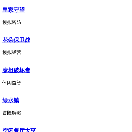
皇家守望
模拟塔防
花朵保卫战
模拟经营
泰坦破坏者
休闲益智
绿水镇
冒险解谜
空闲餐厅大亨