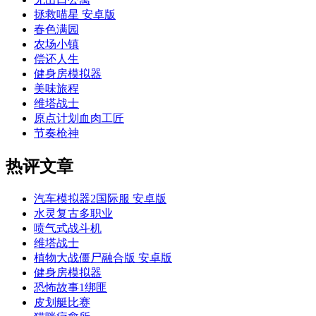
拯救喵星 安卓版
春色满园
农场小镇
偿还人生
健身房模拟器
美味旅程
维塔战士
原点计划血肉工匠
节奏枪神
热评文章
汽车模拟器2国际服 安卓版
水灵复古多职业
喷气式战斗机
维塔战士
植物大战僵尸融合版 安卓版
健身房模拟器
恐怖故事1绑匪
皮划艇比赛