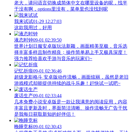
老大，请问语言切换成简体中文在哪里设备的呢，找半
于没有啊，options里没有，菜单里也没找到呢
我来试试
01-29 12:27:03
这款我用过，好用
液态时钟
09-01 02:39:50
世界计划日服安卓版玩法新颖，画面精美至极，音乐选
择丰富多样且制作精良；操作简单易上手又极具深度！
强力推荐给喜欢手游与音乐的玩家们~
记忆折痕
09-01 02:36:46
超级龙影格斗 安卓版动作流畅，画面炫丽，虽然是老旧
游戏模式却能提供持续的战斗乐趣！赶快试一试吧~
废话生产
09-01 02:33:44
几本免费小说安卓版是一款让我满意的阅读应用，内容
丰富且更新及时，界面简洁清晰、操作流畅无广告干扰
是我每日获取新知的好伴侣！
晚睡竞标
09-01 02:30:43