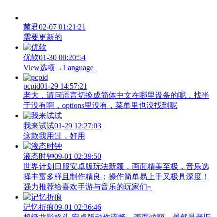
菌君
02-07 01:21:21
需要更新的
优软
01-30 00:20:54
View‌选项→Language
pcpid
01-29 14:57:21
老大，请问语言切换成简体中文在哪里设备的呢，找半
于没有啊，options里没有，菜单里也没找到呢
我来试试
01-29 12:27:03
这款我用过，好用
液态时钟
09-01 02:39:50
世界计划日服安卓版玩法新颖，画面精美至极，音乐选
择丰富多样且制作精良；操作简单易上手又极具深度！
强力推荐给喜欢手游与音乐的玩家们~
记忆折痕
09-01 02:36:46