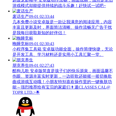
超级龙影格斗 安卓版动作流畅，画面炫丽，虽然是老旧
游戏模式却能提供持续的战斗乐趣！赶快试一试吧~
废话生产
09-01 02:33:44
几本免费小说安卓版是一款让我满意的阅读应用，内容
丰富且更新及时，界面简洁清晰、操作流畅无广告干扰
是我每日获取新知的好伴侣！
晚睡竞标
09-01 02:30:43
小程序集工具箱 安卓版功能全面，操作简便快捷，无论
是开发工具、学习材料还是实用小工具汇聚一堂。
朋克养生
09-01 02:27:43
酷狗儿歌 安卓版简直是孩子们的快乐源泉，画面温馨不
伤眼、资源丰富实时更新，一边听歌还能摇一摇切换歌
曲或游戏互动哦！小朋友特别喜欢操作里的一键换肤功
能～强烈推荐给有宝贝的家庭们👨‍遁️CLASSES CAL@
TOPR LTD.>🌟