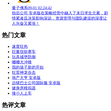
量子佛系
09-01 02:24:42
劫后公司 安卓版在策略经营中融入了末日求生元素，剧
情紧凑且决策影响深远，资源管理与团队建设的深度让
人兴奋又紧张！
热门文章
速度狂热
巨量扭矩赛车
玩具城堡防御
嘟嘟大冲锋
我的孩子新的开始
狂雷神龙合击
地产大亨 安卓版
边狱巴士公司国际服 安卓版
健身房模拟器
接小人上车
热评文章