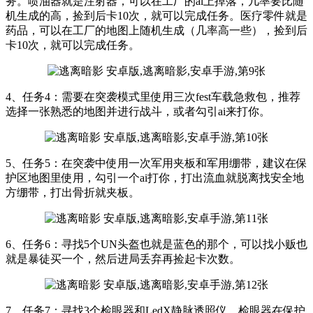
务。喷油器就是注射器，可以在工厂的ai上掉落，几率要比随
机生成的高，捡到后卡10次，就可以完成任务。医疗零件就是
药品，可以在工厂的地图上随机生成（几率高一些），捡到后
卡10次，就可以完成任务。
4、任务4：需要在突袭模式里使用三次fest车载急救包，推荐
选择一张熟悉的地图并进行战斗，或者勾引ai来打你。
5、任务5：在突袭中使用一次军用夹板和军用绷带，建议在保
护区地图里使用，勾引一个ai打你，打出流血就脱离找安全地
方绷带，打出骨折就夹板。
6、任务6：寻找5个UN头盔也就是蓝色的那个，可以找小贩也
就是暴徒买一个，然后进局丢弃再捡起卡次数。
7、任务7：寻找3个检眼器和LedX静脉透照仪。检眼器在保护