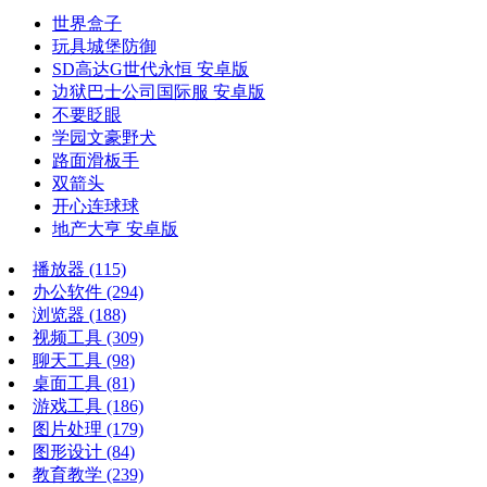
世界盒子
玩具城堡防御
SD高达G世代永恒 安卓版
边狱巴士公司国际服 安卓版
不要眨眼
学园文豪野犬
路面滑板手
双箭头
开心连球球
地产大亨 安卓版
播放器
(115)
办公软件
(294)
浏览器
(188)
视频工具
(309)
聊天工具
(98)
桌面工具
(81)
游戏工具
(186)
图片处理
(179)
图形设计
(84)
教育教学
(239)