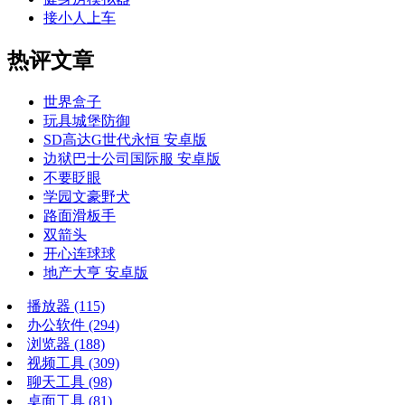
接小人上车
热评文章
世界盒子
玩具城堡防御
SD高达G世代永恒 安卓版
边狱巴士公司国际服 安卓版
不要眨眼
学园文豪野犬
路面滑板手
双箭头
开心连球球
地产大亨 安卓版
播放器
(115)
办公软件
(294)
浏览器
(188)
视频工具
(309)
聊天工具
(98)
桌面工具
(81)