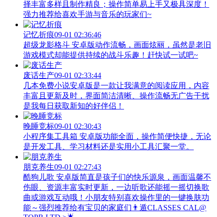
择丰富多样且制作精良；操作简单易上手又极具深度！
强力推荐给喜欢手游与音乐的玩家们~
记忆折痕
09-01 02:36:46
超级龙影格斗 安卓版动作流畅，画面炫丽，虽然是老旧
游戏模式却能提供持续的战斗乐趣！赶快试一试吧~
废话生产
09-01 02:33:44
几本免费小说安卓版是一款让我满意的阅读应用，内容
丰富且更新及时，界面简洁清晰、操作流畅无广告干扰
是我每日获取新知的好伴侣！
晚睡竞标
09-01 02:30:43
小程序集工具箱 安卓版功能全面，操作简便快捷，无论
是开发工具、学习材料还是实用小工具汇聚一堂。
朋克养生
09-01 02:27:43
酷狗儿歌 安卓版简直是孩子们的快乐源泉，画面温馨不
伤眼、资源丰富实时更新，一边听歌还能摇一摇切换歌
曲或游戏互动哦！小朋友特别喜欢操作里的一键换肤功
能～强烈推荐给有宝贝的家庭们👨‍遁️CLASSES CAL@