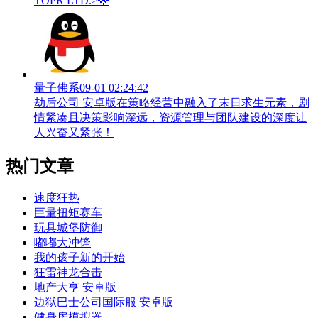
TOPR LTD.>🌟
量子佛系
09-01 02:24:42
劫后公司 安卓版在策略经营中融入了末日求生元素，剧
情紧凑且决策影响深远，资源管理与团队建设的深度让
人兴奋又紧张！
热门文章
速度狂热
巨量扭矩赛车
玩具城堡防御
嘟嘟大冲锋
我的孩子新的开始
狂雷神龙合击
地产大亨 安卓版
边狱巴士公司国际服 安卓版
健身房模拟器