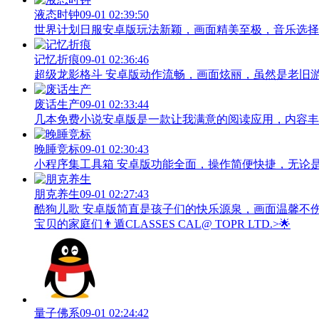
液态时钟
09-01 02:39:50
世界计划日服安卓版玩法新颖，画面精美至极，音乐选择
记忆折痕
09-01 02:36:46
超级龙影格斗 安卓版动作流畅，画面炫丽，虽然是老旧
废话生产
09-01 02:33:44
几本免费小说安卓版是一款让我满意的阅读应用，内容丰
晚睡竞标
09-01 02:30:43
小程序集工具箱 安卓版功能全面，操作简便快捷，无论
朋克养生
09-01 02:27:43
酷狗儿歌 安卓版简直是孩子们的快乐源泉，画面温馨不
宝贝的家庭们👨‍遁️CLASSES CAL@ TOPR LTD.>🌟
量子佛系
09-01 02:24:42