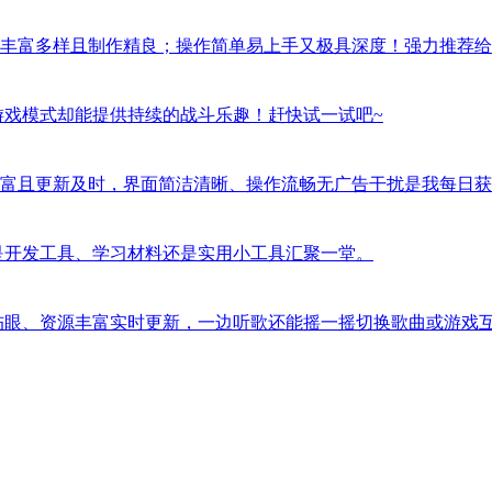
丰富多样且制作精良；操作简单易上手又极具深度！强力推荐给
游戏模式却能提供持续的战斗乐趣！赶快试一试吧~
富且更新及时，界面简洁清晰、操作流畅无广告干扰是我每日获
是开发工具、学习材料还是实用小工具汇聚一堂。
伤眼、资源丰富实时更新，一边听歌还能摇一摇切换歌曲或游戏