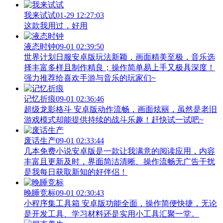
我来试试
01-29 12:27:03
这款我用过，好用
液态时钟
09-01 02:39:50
世界计划日服安卓版玩法新颖，画面精美至极，音乐选
择丰富多样且制作精良；操作简单易上手又极具深度！
强力推荐给喜欢手游与音乐的玩家们~
记忆折痕
09-01 02:36:46
超级龙影格斗 安卓版动作流畅，画面炫丽，虽然是老旧
游戏模式却能提供持续的战斗乐趣！赶快试一试吧~
废话生产
09-01 02:33:44
几本免费小说安卓版是一款让我满意的阅读应用，内容
丰富且更新及时，界面简洁清晰、操作流畅无广告干扰
是我每日获取新知的好伴侣！
晚睡竞标
09-01 02:30:43
小程序集工具箱 安卓版功能全面，操作简便快捷，无论
是开发工具、学习材料还是实用小工具汇聚一堂。