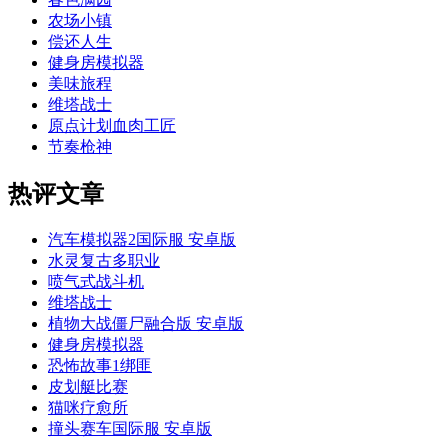
农场小镇
偿还人生
健身房模拟器
美味旅程
维塔战士
原点计划血肉工匠
节奏枪神
热评文章
汽车模拟器2国际服 安卓版
水灵复古多职业
喷气式战斗机
维塔战士
植物大战僵尸融合版 安卓版
健身房模拟器
恐怖故事1绑匪
皮划艇比赛
猫咪疗愈所
撞头赛车国际服 安卓版