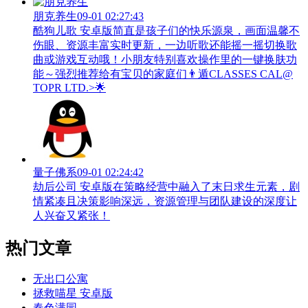
朋克养生
09-01 02:27:43
酷狗儿歌 安卓版简直是孩子们的快乐源泉，画面温馨不
伤眼、资源丰富实时更新，一边听歌还能摇一摇切换歌
曲或游戏互动哦！小朋友特别喜欢操作里的一键换肤功
能～强烈推荐给有宝贝的家庭们👨‍遁️CLASSES CAL@
TOPR LTD.>🌟
量子佛系
09-01 02:24:42
劫后公司 安卓版在策略经营中融入了末日求生元素，剧
情紧凑且决策影响深远，资源管理与团队建设的深度让
人兴奋又紧张！
热门文章
无出口公寓
拯救喵星 安卓版
春色满园