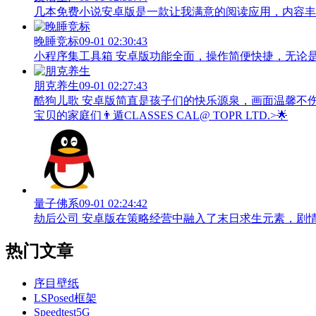
几本免费小说安卓版是一款让我满意的阅读应用，内容丰
晚睡竞标
09-01 02:30:43
小程序集工具箱 安卓版功能全面，操作简便快捷，无论
朋克养生
09-01 02:27:43
酷狗儿歌 安卓版简直是孩子们的快乐源泉，画面温馨不
宝贝的家庭们👨‍遁️CLASSES CAL@ TOPR LTD.>🌟
量子佛系
09-01 02:24:42
劫后公司 安卓版在策略经营中融入了末日求生元素，剧
热门文章
序目壁纸
LSPosed框架
Speedtest5G