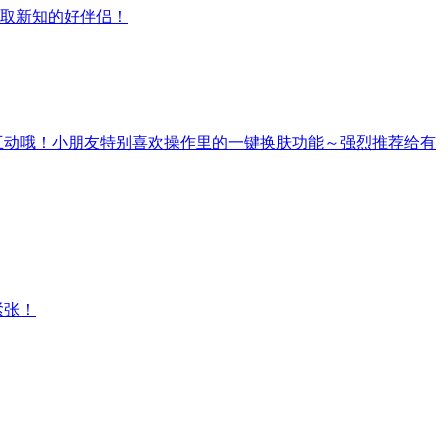
取新知的好伴侣！
互动哦！小朋友特别喜欢操作里的一键换肤功能～强烈推荐给有
紧张！