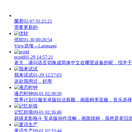
菌君
02-07 01:21:21
需要更新的
优软
01-30 00:20:54
View‌选项→Language
pcpid
01-29 14:57:21
老大，请问语言切换成简体中文在哪里设备的呢，找半于没有
我来试试
01-29 12:27:03
这款我用过，好用
液态时钟
09-01 02:39:50
世界计划日服安卓版玩法新颖，画面精美至极，音乐选择
记忆折痕
09-01 02:36:46
超级龙影格斗 安卓版动作流畅，画面炫丽，虽然是老旧
废话生产
09-01 02:33:44