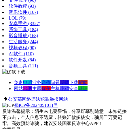
文件管理
(96)
软件教程
(93)
音乐软件
(167)
LOL
(79)
安卓手游
(3327)
系统工具
(184)
影音播放
(168)
生活服务
(244)
视频教程
(90)
AI软件
(110)
软件开发
(84)
音频工具
(111)
免责
申明
业务
合作
问题
反馈
下载
帮助
网站
地图
主题
优美
主机
小鸡
安全
认证
🌳
公安部网络违法犯罪举报网站
蜀ICP备2024051011号
反诈温馨提示：陌生来电要警惕，分享屏幕别随意，未知链接
不点击，个人信息不透露，转账汇款多核实，骗局千万要记
牢。高效预防诈骗，建议安装国家反诈中心APP！