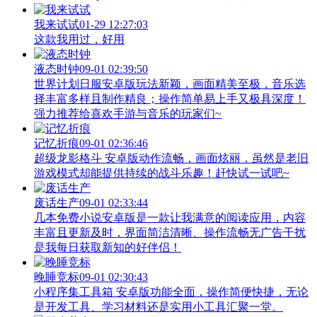
我来试试
01-29 12:27:03
这款我用过，好用
液态时钟
09-01 02:39:50
世界计划日服安卓版玩法新颖，画面精美至极，音乐选
择丰富多样且制作精良；操作简单易上手又极具深度！
强力推荐给喜欢手游与音乐的玩家们~
记忆折痕
09-01 02:36:46
超级龙影格斗 安卓版动作流畅，画面炫丽，虽然是老旧
游戏模式却能提供持续的战斗乐趣！赶快试一试吧~
废话生产
09-01 02:33:44
几本免费小说安卓版是一款让我满意的阅读应用，内容
丰富且更新及时，界面简洁清晰、操作流畅无广告干扰
是我每日获取新知的好伴侣！
晚睡竞标
09-01 02:30:43
小程序集工具箱 安卓版功能全面，操作简便快捷，无论
是开发工具、学习材料还是实用小工具汇聚一堂。