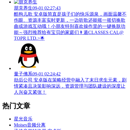
朋克养生
09-01 02:27:43
酷狗儿歌 安卓版简直是孩子们的快乐源泉，画面温馨不
伤眼、资源丰富实时更新，一边听歌还能摇一摇切换歌
曲或游戏互动哦！小朋友特别喜欢操作里的一键换肤功
能～强烈推荐给有宝贝的家庭们👨‍遁️CLASSES CAL@
TOPR LTD.>🌟
量子佛系
09-01 02:24:42
劫后公司 安卓版在策略经营中融入了末日求生元素，剧
情紧凑且决策影响深远，资源管理与团队建设的深度让
人兴奋又紧张！
热门文章
星光音乐
Moises音频分离