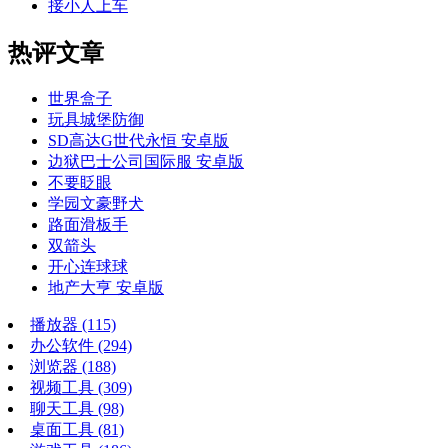
接小人上车
热评文章
世界盒子
玩具城堡防御
SD高达G世代永恒 安卓版
边狱巴士公司国际服 安卓版
不要眨眼
学园文豪野犬
路面滑板手
双箭头
开心连球球
地产大亨 安卓版
播放器
(115)
办公软件
(294)
浏览器
(188)
视频工具
(309)
聊天工具
(98)
桌面工具
(81)