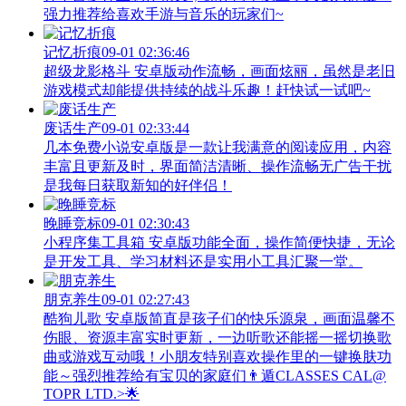
强力推荐给喜欢手游与音乐的玩家们~
记忆折痕
09-01 02:36:46
超级龙影格斗 安卓版动作流畅，画面炫丽，虽然是老旧
游戏模式却能提供持续的战斗乐趣！赶快试一试吧~
废话生产
09-01 02:33:44
几本免费小说安卓版是一款让我满意的阅读应用，内容
丰富且更新及时，界面简洁清晰、操作流畅无广告干扰
是我每日获取新知的好伴侣！
晚睡竞标
09-01 02:30:43
小程序集工具箱 安卓版功能全面，操作简便快捷，无论
是开发工具、学习材料还是实用小工具汇聚一堂。
朋克养生
09-01 02:27:43
酷狗儿歌 安卓版简直是孩子们的快乐源泉，画面温馨不
伤眼、资源丰富实时更新，一边听歌还能摇一摇切换歌
曲或游戏互动哦！小朋友特别喜欢操作里的一键换肤功
能～强烈推荐给有宝贝的家庭们👨‍遁️CLASSES CAL@
TOPR LTD.>🌟