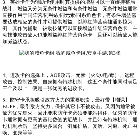
3、英雄卡作为辅助卡使用时其提供的增益可以一直维持整局
战斗。增益又分为无条件增益和有条件增益，无条件增益通常
直接作用于同阵营/同种族/同元素/同系角色卡，有条件增益需
要达成相应的条件才可提供增益。以绯红阵营英雄潘多拉为
例，其作为辅助，被动技能可以直接增益绯红阵营角色卡，主
动技能攻击敌人也能增益绯红阵营角色卡，且还可以给敌人施
加减益状态。
4、进攻卡的选择上，AOE攻击、元素（火/冰/电/毒）、远程
攻击、控制效果、自身拥有特殊机制，这五个条件能同时满足
三个及以上，便是一张优秀的进攻卡。
5、防守卡承担吸引敌方火力的重要职责，最好带【嘲讽】
BUFF，吸引敌方火力，保护其它卡不被攻击。又因为通常被
敌方优先集火，因此要求防守卡必须要能站得住。优秀的防守
卡通常拥有更高的基础数值的近战卡，并且带有特殊机制，通
过机制承伤，坚持更多回合，例如护盾、复活、闪避、死亡召
唤、变身等等。