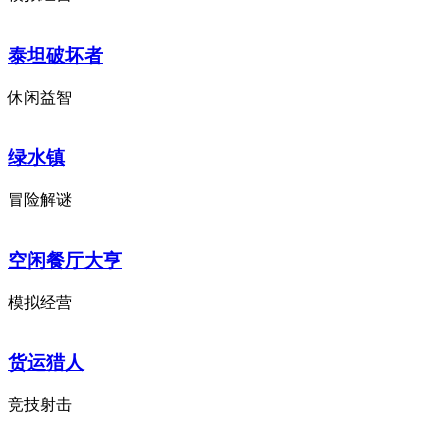
泰坦破坏者
休闲益智
绿水镇
冒险解谜
空闲餐厅大亨
模拟经营
货运猎人
竞技射击