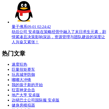
量子佛系
09-01 02:24:42
劫后公司 安卓版在策略经营中融入了末日求生元素，剧
情紧凑且决策影响深远，资源管理与团队建设的深度让
人兴奋又紧张！
热门文章
速度狂热
巨量扭矩赛车
玩具城堡防御
嘟嘟大冲锋
我的孩子新的开始
狂雷神龙合击
地产大亨 安卓版
边狱巴士公司国际服 安卓版
健身房模拟器