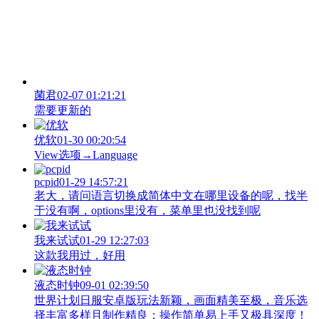
菌君
02-07 01:21:21
需要更新的
优软
01-30 00:20:54
View‌选项→Language
pcpid
01-29 14:57:21
老大，请问语言切换成简体中文在哪里设备的呢，找半
于没有啊，options里没有，菜单里也没找到呢
我来试试
01-29 12:27:03
这款我用过，好用
液态时钟
09-01 02:39:50
世界计划日服安卓版玩法新颖，画面精美至极，音乐选
择丰富多样且制作精良；操作简单易上手又极具深度！