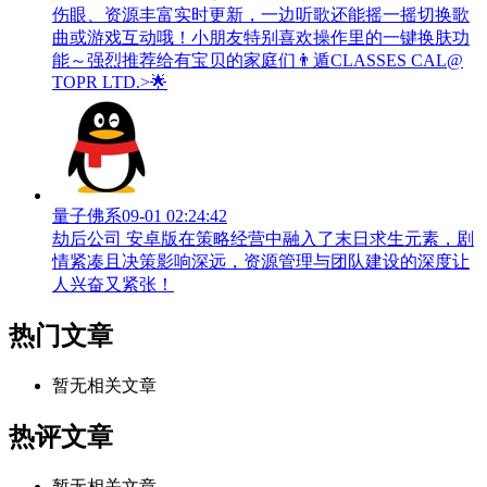
伤眼、资源丰富实时更新，一边听歌还能摇一摇切换歌
曲或游戏互动哦！小朋友特别喜欢操作里的一键换肤功
能～强烈推荐给有宝贝的家庭们👨‍遁️CLASSES CAL@
TOPR LTD.>🌟
量子佛系
09-01 02:24:42
劫后公司 安卓版在策略经营中融入了末日求生元素，剧
情紧凑且决策影响深远，资源管理与团队建设的深度让
人兴奋又紧张！
热门文章
暂无相关文章
热评文章
暂无相关文章