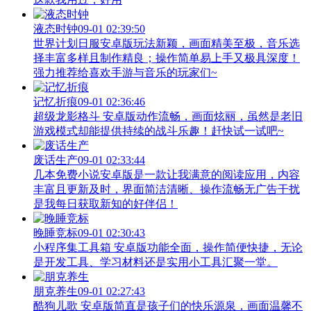
液态时钟
09-01 02:39:50
世界计划日服安卓版玩法新颖，画面精美至极，音乐选
择丰富多样且制作精良；操作简单易上手又极具深度！
强力推荐给喜欢手游与音乐的玩家们~
记忆折痕
09-01 02:36:46
超级龙影格斗 安卓版动作流畅，画面炫丽，虽然是老旧
游戏模式却能提供持续的战斗乐趣！赶快试一试吧~
废话生产
09-01 02:33:44
几本免费小说安卓版是一款让我满意的阅读应用，内容
丰富且更新及时，界面简洁清晰、操作流畅无广告干扰
是我每日获取新知的好伴侣！
晚睡竞标
09-01 02:30:43
小程序集工具箱 安卓版功能全面，操作简便快捷，无论
是开发工具、学习材料还是实用小工具汇聚一堂。
朋克养生
09-01 02:27:43
酷狗儿歌 安卓版简直是孩子们的快乐源泉，画面温馨不