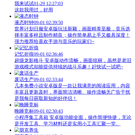
我来试试
01-29 12:27:03
这款我用过，好用
液态时钟
09-01 02:39:50
世界计划日服安卓版玩法新颖，画面精美至极，音乐选
择丰富多样且制作精良；操作简单易上手又极具深度！
强力推荐给喜欢手游与音乐的玩家们~
记忆折痕
09-01 02:36:46
超级龙影格斗 安卓版动作流畅，画面炫丽，虽然是老旧
游戏模式却能提供持续的战斗乐趣！赶快试一试吧~
废话生产
09-01 02:33:44
几本免费小说安卓版是一款让我满意的阅读应用，内容
丰富且更新及时，界面简洁清晰、操作流畅无广告干扰
是我每日获取新知的好伴侣！
晚睡竞标
09-01 02:30:43
小程序集工具箱 安卓版功能全面，操作简便快捷，无论
是开发工具、学习材料还是实用小工具汇聚一堂。