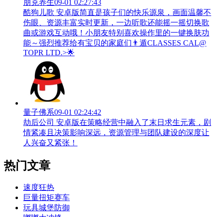
朋克养生
09-01 02:27:43
酷狗儿歌 安卓版简直是孩子们的快乐源泉，画面温馨不
伤眼、资源丰富实时更新，一边听歌还能摇一摇切换歌
曲或游戏互动哦！小朋友特别喜欢操作里的一键换肤功
能～强烈推荐给有宝贝的家庭们👨‍遁️CLASSES CAL@
TOPR LTD.>🌟
量子佛系
09-01 02:24:42
劫后公司 安卓版在策略经营中融入了末日求生元素，剧
情紧凑且决策影响深远，资源管理与团队建设的深度让
人兴奋又紧张！
热门文章
速度狂热
巨量扭矩赛车
玩具城堡防御