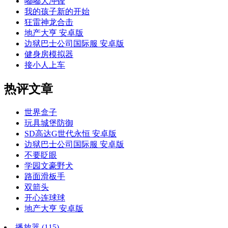
嘟嘟大冲锋
我的孩子新的开始
狂雷神龙合击
地产大亨 安卓版
边狱巴士公司国际服 安卓版
健身房模拟器
接小人上车
热评文章
世界盒子
玩具城堡防御
SD高达G世代永恒 安卓版
边狱巴士公司国际服 安卓版
不要眨眼
学园文豪野犬
路面滑板手
双箭头
开心连球球
地产大亨 安卓版
播放器
(115)