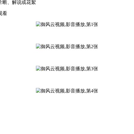
片断、解说或花絮
观看