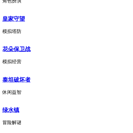
角色扮演
皇家守望
模拟塔防
花朵保卫战
模拟经营
泰坦破坏者
休闲益智
绿水镇
冒险解谜