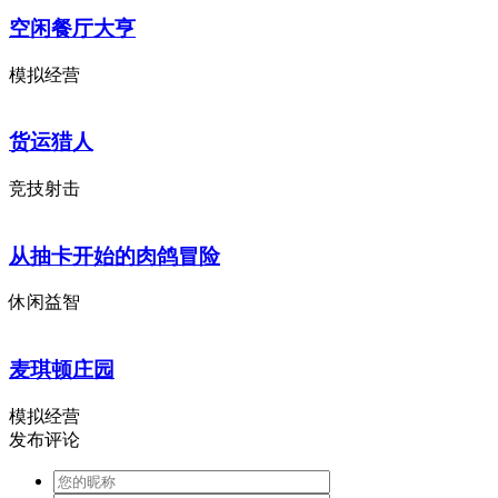
空闲餐厅大亨
模拟经营
货运猎人
竞技射击
从抽卡开始的肉鸽冒险
休闲益智
麦琪顿庄园
模拟经营
发布评论