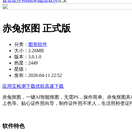
首页
软件
Windows
图形软件
正文
赤兔抠图 正式版
分类：
图形软件
大小：
2.26MB
版本：
3.0.1.0
热度：
2449
星级：
发布：
2026-04-11 22:52
应用宝检测下载
优软高速下载
赤兔抠图，一键AI智能抠图，无需PS，操作简单。赤兔抠图
上色等。贴心证件照向导，制作证件照不求人，生活照秒变证
软件特色