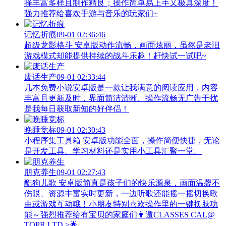
择丰富多样且制作精良；操作简单易上手又极具深度！
强力推荐给喜欢手游与音乐的玩家们~
记忆折痕
09-01 02:36:46
超级龙影格斗 安卓版动作流畅，画面炫丽，虽然是老旧
游戏模式却能提供持续的战斗乐趣！赶快试一试吧~
废话生产
09-01 02:33:44
几本免费小说安卓版是一款让我满意的阅读应用，内容
丰富且更新及时，界面简洁清晰、操作流畅无广告干扰
是我每日获取新知的好伴侣！
晚睡竞标
09-01 02:30:43
小程序集工具箱 安卓版功能全面，操作简便快捷，无论
是开发工具、学习材料还是实用小工具汇聚一堂。
朋克养生
09-01 02:27:43
酷狗儿歌 安卓版简直是孩子们的快乐源泉，画面温馨不
伤眼、资源丰富实时更新，一边听歌还能摇一摇切换歌
曲或游戏互动哦！小朋友特别喜欢操作里的一键换肤功
能～强烈推荐给有宝贝的家庭们👨‍遁️CLASSES CAL@
TOPR LTD.>🌟