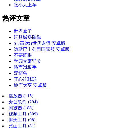
接小人上车
热评文章
世界盒子
玩具城堡防御
SD高达G世代永恒 安卓版
边狱巴士公司国际服 安卓版
不要眨眼
学园文豪野犬
路面滑板手
双箭头
开心连球球
地产大亨 安卓版
播放器
(115)
办公软件
(294)
浏览器
(188)
视频工具
(309)
聊天工具
(98)
桌面工具
(81)