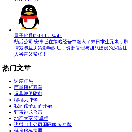
量子佛系
09-01 02:24:42
劫后公司 安卓版在策略经营中融入了末日求生元素，剧
情紧凑且决策影响深远，资源管理与团队建设的深度让
人兴奋又紧张！
热门文章
速度狂热
巨量扭矩赛车
玩具城堡防御
嘟嘟大冲锋
我的孩子新的开始
狂雷神龙合击
地产大亨 安卓版
边狱巴士公司国际服 安卓版
健身房模拟器