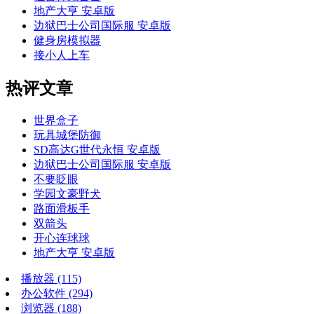
地产大亨 安卓版
边狱巴士公司国际服 安卓版
健身房模拟器
接小人上车
热评文章
世界盒子
玩具城堡防御
SD高达G世代永恒 安卓版
边狱巴士公司国际服 安卓版
不要眨眼
学园文豪野犬
路面滑板手
双箭头
开心连球球
地产大亨 安卓版
播放器
(115)
办公软件
(294)
浏览器
(188)