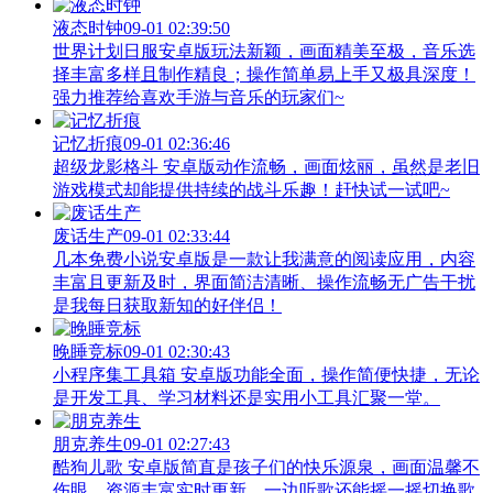
液态时钟
09-01 02:39:50
世界计划日服安卓版玩法新颖，画面精美至极，音乐选
择丰富多样且制作精良；操作简单易上手又极具深度！
强力推荐给喜欢手游与音乐的玩家们~
记忆折痕
09-01 02:36:46
超级龙影格斗 安卓版动作流畅，画面炫丽，虽然是老旧
游戏模式却能提供持续的战斗乐趣！赶快试一试吧~
废话生产
09-01 02:33:44
几本免费小说安卓版是一款让我满意的阅读应用，内容
丰富且更新及时，界面简洁清晰、操作流畅无广告干扰
是我每日获取新知的好伴侣！
晚睡竞标
09-01 02:30:43
小程序集工具箱 安卓版功能全面，操作简便快捷，无论
是开发工具、学习材料还是实用小工具汇聚一堂。
朋克养生
09-01 02:27:43
酷狗儿歌 安卓版简直是孩子们的快乐源泉，画面温馨不
伤眼、资源丰富实时更新，一边听歌还能摇一摇切换歌