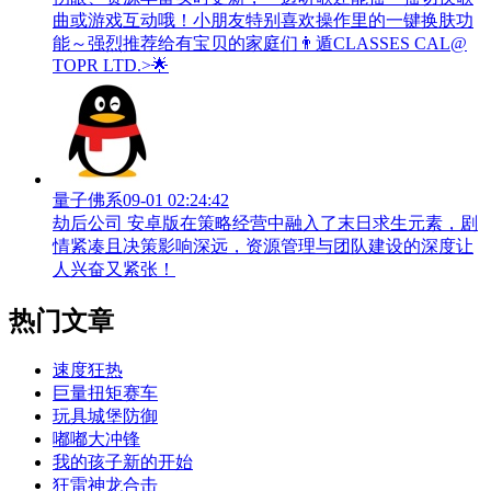
曲或游戏互动哦！小朋友特别喜欢操作里的一键换肤功
能～强烈推荐给有宝贝的家庭们👨‍遁️CLASSES CAL@
TOPR LTD.>🌟
量子佛系
09-01 02:24:42
劫后公司 安卓版在策略经营中融入了末日求生元素，剧
情紧凑且决策影响深远，资源管理与团队建设的深度让
人兴奋又紧张！
热门文章
速度狂热
巨量扭矩赛车
玩具城堡防御
嘟嘟大冲锋
我的孩子新的开始
狂雷神龙合击