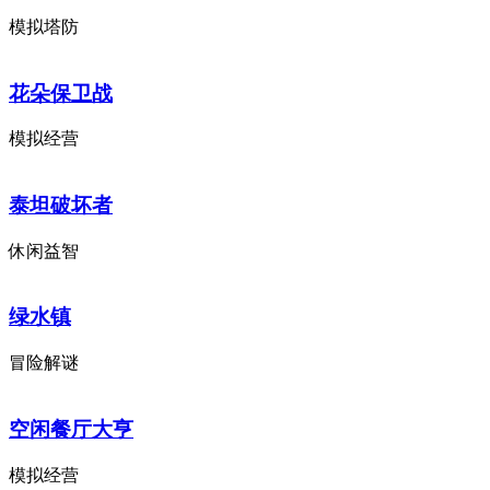
模拟塔防
花朵保卫战
模拟经营
泰坦破坏者
休闲益智
绿水镇
冒险解谜
空闲餐厅大亨
模拟经营