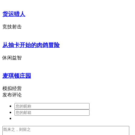
货运猎人
竞技射击
从抽卡开始的肉鸽冒险
休闲益智
麦琪顿庄园
模拟经营
发布评论