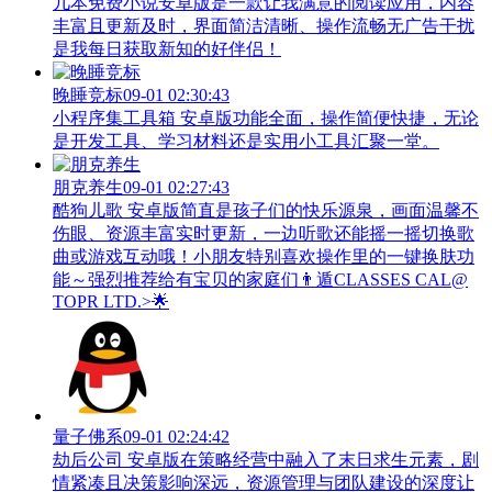
几本免费小说安卓版是一款让我满意的阅读应用，内容
丰富且更新及时，界面简洁清晰、操作流畅无广告干扰
是我每日获取新知的好伴侣！
晚睡竞标
09-01 02:30:43
小程序集工具箱 安卓版功能全面，操作简便快捷，无论
是开发工具、学习材料还是实用小工具汇聚一堂。
朋克养生
09-01 02:27:43
酷狗儿歌 安卓版简直是孩子们的快乐源泉，画面温馨不
伤眼、资源丰富实时更新，一边听歌还能摇一摇切换歌
曲或游戏互动哦！小朋友特别喜欢操作里的一键换肤功
能～强烈推荐给有宝贝的家庭们👨‍遁️CLASSES CAL@
TOPR LTD.>🌟
量子佛系
09-01 02:24:42
劫后公司 安卓版在策略经营中融入了末日求生元素，剧
情紧凑且决策影响深远，资源管理与团队建设的深度让