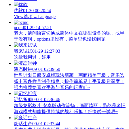
优软
01-30 00:20:54
View‌选项→Language
pcpid
01-29 14:57:21
老大，请问语言切换成简体中文在哪里设备的呢，找半
于没有啊，options里没有，菜单里也没找到呢
我来试试
01-29 12:27:03
这款我用过，好用
液态时钟
09-01 02:39:50
世界计划日服安卓版玩法新颖，画面精美至极，音乐选
择丰富多样且制作精良；操作简单易上手又极具深度！
强力推荐给喜欢手游与音乐的玩家们~
记忆折痕
09-01 02:36:46
超级龙影格斗 安卓版动作流畅，画面炫丽，虽然是老旧
游戏模式却能提供持续的战斗乐趣！赶快试一试吧~
废话生产
09-01 02:33:44