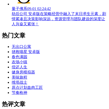
量子佛系
09-01 02:24:42
劫后公司 安卓版在策略经营中融入了末日求生元素，剧
情紧凑且决策影响深远，资源管理与团队建设的深度让
人兴奋又紧张！
热门文章
无出口公寓
拯救喵星 安卓版
春色满园
农场小镇
偿还人生
健身房模拟器
美味旅程
维塔战士
原点计划血肉工匠
节奏枪神
热评文章