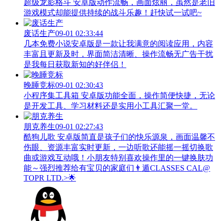
超级龙影格斗 安卓版动作流畅，画面炫丽，虽然是老旧
游戏模式却能提供持续的战斗乐趣！赶快试一试吧~
废话生产
09-01 02:33:44
几本免费小说安卓版是一款让我满意的阅读应用，内容
丰富且更新及时，界面简洁清晰、操作流畅无广告干扰
是我每日获取新知的好伴侣！
晚睡竞标
09-01 02:30:43
小程序集工具箱 安卓版功能全面，操作简便快捷，无论
是开发工具、学习材料还是实用小工具汇聚一堂。
朋克养生
09-01 02:27:43
酷狗儿歌 安卓版简直是孩子们的快乐源泉，画面温馨不
伤眼、资源丰富实时更新，一边听歌还能摇一摇切换歌
曲或游戏互动哦！小朋友特别喜欢操作里的一键换肤功
能～强烈推荐给有宝贝的家庭们👨‍遁️CLASSES CAL@
TOPR LTD.>🌟