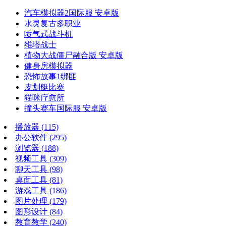
汽车模拟器2国际服 安卓版
水灵复古多职业
喷气式战斗机
维塔战士
植物大战僵尸融合版 安卓版
健身房模拟器
恐怖故事1绑匪
皮划艇比赛
猫咪疗愈所
撞头赛车国际服 安卓版
播放器
(115)
办公软件
(295)
浏览器
(188)
视频工具
(309)
聊天工具
(98)
桌面工具
(81)
游戏工具
(186)
图片处理
(179)
图形设计
(84)
教育教学
(240)