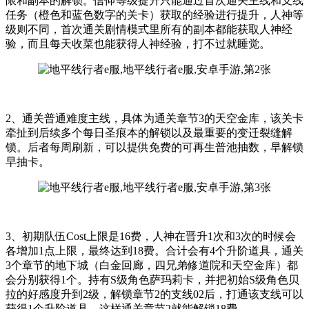
限和副本的解锁。信仰等级提升只能通过首次通关主线和支线
任务（橙色和蓝色数字的关卡）获取的经验进行提升，人神等
级则不同，首次通关剧情模式里所有的副本都能获取人神经
验，而且每天收菜也能获得人神经验，打不过就睡觉。
2、通关普通难度主线，具体为通关章节3的天空金库，该关卡
牵扯到后续多个每日圣痕本的解锁以及最重要的变迁裂缝解
锁。后者每周刷新，可以提供免费的可再生普池抽数，早解锁
早抽卡。
3、初期队伍Cost上限是16费，人神在晋升1次和3次的时候会
各增加1点上限，最终达到18费。合计会有4个升阶道具，通关
3个章节的地下城（白金回廊，四兄弟修道院和天空金库）都
会分别获得1个。持有S级角色萨玛莉卡，并把初始S级角色贝
拉的好感度升到2级，解锁章节2的支线02后，打通该支线可以
获得1个升阶道具，这样通关章节2就能解锁18费。