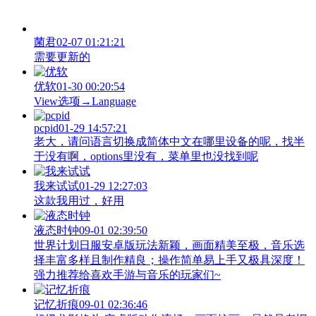
菌君
02-07 01:21:21
需要更新的
优软
01-30 00:20:54
View‌选项→Language
pcpid
01-29 14:57:21
老大，请问语言切换成简体中文在哪里设备的呢，找半
于没有啊，options里没有，菜单里也没找到呢
我来试试
01-29 12:27:03
这款我用过，好用
液态时钟
09-01 02:39:50
世界计划日服安卓版玩法新颖，画面精美至极，音乐选
择丰富多样且制作精良；操作简单易上手又极具深度！
强力推荐给喜欢手游与音乐的玩家们~
记忆折痕
09-01 02:36:46