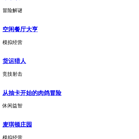
冒险解谜
空闲餐厅大亨
模拟经营
货运猎人
竞技射击
从抽卡开始的肉鸽冒险
休闲益智
麦琪顿庄园
模拟经营