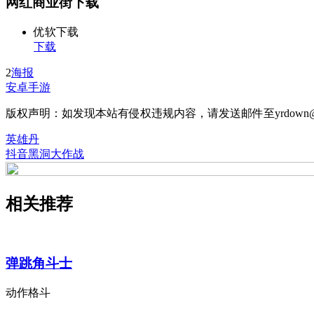
网红商业街下载
优软下载
下载
2
海报
安卓手游
版权声明：如发现本站有侵权违规内容，请发送邮件至yrdown@
英雄丹
抖音黑洞大作战
相关推荐
弹跳角斗士
动作格斗