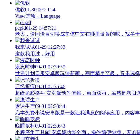
优软
01-30 00:20:54
View‌选项→Language
pcpid
01-29 14:57:21
老大，请问语言切换成简体中文在哪里设备的呢，找半于没有
我来试试
01-29 12:27:03
这款我用过，好用
液态时钟
09-01 02:39:50
世界计划日服安卓版玩法新颖，画面精美至极，音乐选择
记忆折痕
09-01 02:36:46
超级龙影格斗 安卓版动作流畅，画面炫丽，虽然是老旧
废话生产
09-01 02:33:44
几本免费小说安卓版是一款让我满意的阅读应用，内容丰
晚睡竞标
09-01 02:30:43
小程序集工具箱 安卓版功能全面，操作简便快捷，无论