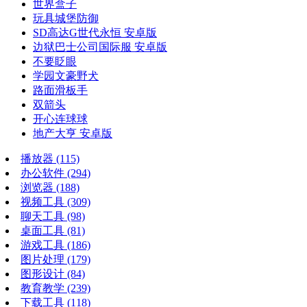
世界盒子
玩具城堡防御
SD高达G世代永恒 安卓版
边狱巴士公司国际服 安卓版
不要眨眼
学园文豪野犬
路面滑板手
双箭头
开心连球球
地产大亨 安卓版
播放器
(115)
办公软件
(294)
浏览器
(188)
视频工具
(309)
聊天工具
(98)
桌面工具
(81)
游戏工具
(186)
图片处理
(179)
图形设计
(84)
教育教学
(239)
下载工具
(118)