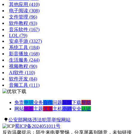
其他应用
(410)
电子阅读
(308)
文件管理
(96)
软件教程
(93)
音乐软件
(167)
LOL
(79)
安卓手游
(3327)
系统工具
(184)
影音播放
(168)
生活服务
(244)
视频教程
(90)
AI软件
(110)
软件开发
(84)
音频工具
(111)
免责
申明
业务
合作
问题
反馈
下载
帮助
网站
地图
主题
优美
主机
小鸡
安全
认证
🌳
公安部网络违法犯罪举报网站
蜀ICP备2024051011号
反诈温馨提示：陌生来电要警惕，分享屏幕别随意，未知链接