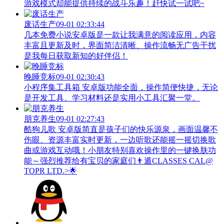
游戏模式却能提供持续的战斗乐趣！赶快试一试吧~
废话生产
09-01 02:33:44
几本免费小说安卓版是一款让我满意的阅读应用，内容
丰富且更新及时，界面简洁清晰、操作流畅无广告干扰
是我每日获取新知的好伴侣！
晚睡竞标
09-01 02:30:43
小程序集工具箱 安卓版功能全面，操作简便快捷，无论
是开发工具、学习材料还是实用小工具汇聚一堂。
朋克养生
09-01 02:27:43
酷狗儿歌 安卓版简直是孩子们的快乐源泉，画面温馨不
伤眼、资源丰富实时更新，一边听歌还能摇一摇切换歌
曲或游戏互动哦！小朋友特别喜欢操作里的一键换肤功
能～强烈推荐给有宝贝的家庭们👨‍遁️CLASSES CAL@
TOPR LTD.>🌟