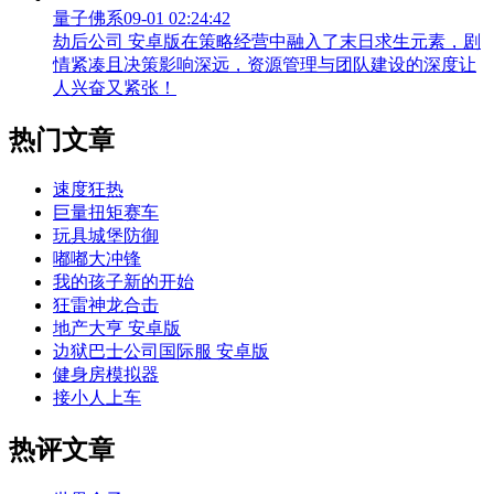
量子佛系
09-01 02:24:42
劫后公司 安卓版在策略经营中融入了末日求生元素，剧
情紧凑且决策影响深远，资源管理与团队建设的深度让
人兴奋又紧张！
热门文章
速度狂热
巨量扭矩赛车
玩具城堡防御
嘟嘟大冲锋
我的孩子新的开始
狂雷神龙合击
地产大亨 安卓版
边狱巴士公司国际服 安卓版
健身房模拟器
接小人上车
热评文章