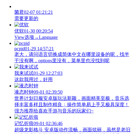
菌君
02-07 01:21:21
需要更新的
优软
01-30 00:20:54
View‌选项→Language
pcpid
01-29 14:57:21
老大，请问语言切换成简体中文在哪里设备的呢，找半
于没有啊，options里没有，菜单里也没找到呢
我来试试
01-29 12:27:03
这款我用过，好用
液态时钟
09-01 02:39:50
世界计划日服安卓版玩法新颖，画面精美至极，音乐选
择丰富多样且制作精良；操作简单易上手又极具深度！
强力推荐给喜欢手游与音乐的玩家们~
记忆折痕
09-01 02:36:46
超级龙影格斗 安卓版动作流畅，画面炫丽，虽然是老旧