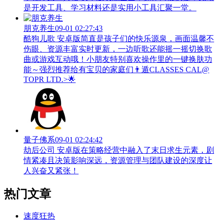
是开发工具、学习材料还是实用小工具汇聚一堂。
朋克养生
09-01 02:27:43
酷狗儿歌 安卓版简直是孩子们的快乐源泉，画面温馨不
伤眼、资源丰富实时更新，一边听歌还能摇一摇切换歌
曲或游戏互动哦！小朋友特别喜欢操作里的一键换肤功
能～强烈推荐给有宝贝的家庭们👨‍遁️CLASSES CAL@
TOPR LTD.>🌟
量子佛系
09-01 02:24:42
劫后公司 安卓版在策略经营中融入了末日求生元素，剧
情紧凑且决策影响深远，资源管理与团队建设的深度让
人兴奋又紧张！
热门文章
速度狂热