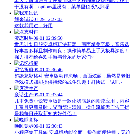
老大，请问语言切换成简体中文在哪里设备的呢，找半
于没有啊，options里没有，菜单里也没找到呢
我来试试
01-29 12:27:03
这款我用过，好用
液态时钟
09-01 02:39:50
世界计划日服安卓版玩法新颖，画面精美至极，音乐选
择丰富多样且制作精良；操作简单易上手又极具深度！
强力推荐给喜欢手游与音乐的玩家们~
记忆折痕
09-01 02:36:46
超级龙影格斗 安卓版动作流畅，画面炫丽，虽然是老旧
游戏模式却能提供持续的战斗乐趣！赶快试一试吧~
废话生产
09-01 02:33:44
几本免费小说安卓版是一款让我满意的阅读应用，内容
丰富且更新及时，界面简洁清晰、操作流畅无广告干扰
是我每日获取新知的好伴侣！
晚睡竞标
09-01 02:30:43
小程序集工具箱 安卓版功能全面，操作简便快捷，无论