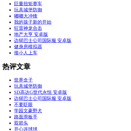
巨量扭矩赛车
玩具城堡防御
嘟嘟大冲锋
我的孩子新的开始
狂雷神龙合击
地产大亨 安卓版
边狱巴士公司国际服 安卓版
健身房模拟器
接小人上车
热评文章
世界盒子
玩具城堡防御
SD高达G世代永恒 安卓版
边狱巴士公司国际服 安卓版
不要眨眼
学园文豪野犬
路面滑板手
双箭头
开心连球球