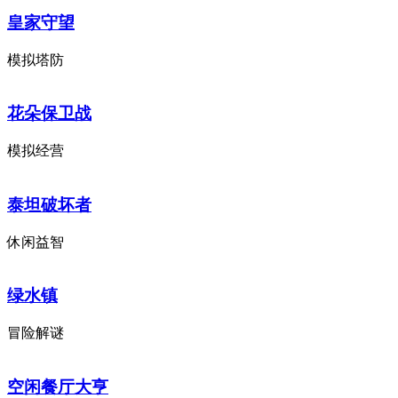
皇家守望
模拟塔防
花朵保卫战
模拟经营
泰坦破坏者
休闲益智
绿水镇
冒险解谜
空闲餐厅大亨