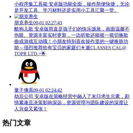
小程序集工具箱 安卓版功能全面，操作简便快捷，无论
是开发工具、学习材料还是实用小工具汇聚一堂。
朋克养生
09-01 02:27:43
酷狗儿歌 安卓版简直是孩子们的快乐源泉，画面温馨不
伤眼、资源丰富实时更新，一边听歌还能摇一摇切换歌
曲或游戏互动哦！小朋友特别喜欢操作里的一键换肤功
能～强烈推荐给有宝贝的家庭们👨‍遁️CLASSES CAL@
TOPR LTD.>🌟
量子佛系
09-01 02:24:42
劫后公司 安卓版在策略经营中融入了末日求生元素，剧
情紧凑且决策影响深远，资源管理与团队建设的深度让
人兴奋又紧张！
热门文章