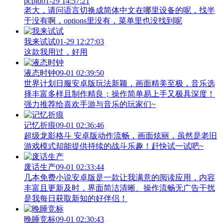
pcpid
01-29 14:57:21
老大，请问语言切换成简体中文在哪里设备的呢，找半
于没有啊，options里没有，菜单里也没找到呢
我来试试
01-29 12:27:03
这款我用过，好用
液态时钟
09-01 02:39:50
世界计划日服安卓版玩法新颖，画面精美至极，音乐选
择丰富多样且制作精良；操作简单易上手又极具深度！
强力推荐给喜欢手游与音乐的玩家们~
记忆折痕
09-01 02:36:46
超级龙影格斗 安卓版动作流畅，画面炫丽，虽然是老旧
游戏模式却能提供持续的战斗乐趣！赶快试一试吧~
废话生产
09-01 02:33:44
几本免费小说安卓版是一款让我满意的阅读应用，内容
丰富且更新及时，界面简洁清晰、操作流畅无广告干扰
是我每日获取新知的好伴侣！
晚睡竞标
09-01 02:30:43