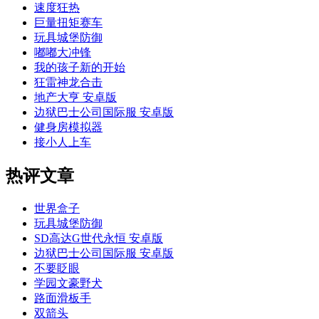
速度狂热
巨量扭矩赛车
玩具城堡防御
嘟嘟大冲锋
我的孩子新的开始
狂雷神龙合击
地产大亨 安卓版
边狱巴士公司国际服 安卓版
健身房模拟器
接小人上车
热评文章
世界盒子
玩具城堡防御
SD高达G世代永恒 安卓版
边狱巴士公司国际服 安卓版
不要眨眼
学园文豪野犬
路面滑板手
双箭头