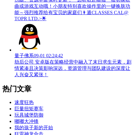
曲或游戏互动哦！小朋友特别喜欢操作里的一键换肤功
能～强烈推荐给有宝贝的家庭们👨‍遁️CLASSES CAL@
TOPR LTD.>🌟
量子佛系
09-01 02:24:42
劫后公司 安卓版在策略经营中融入了末日求生元素，剧
情紧凑且决策影响深远，资源管理与团队建设的深度让
人兴奋又紧张！
热门文章
速度狂热
巨量扭矩赛车
玩具城堡防御
嘟嘟大冲锋
我的孩子新的开始
狂雷神龙合击