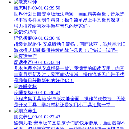
液态时钟
09-01 02:39:50
世界计划日服安卓版玩法新颖，画面精美至极，音乐选
择丰富多样且制作精良；操作简单易上手又极具深度！
强力推荐给喜欢手游与音乐的玩家们~
记忆折痕
09-01 02:36:46
超级龙影格斗 安卓版动作流畅，画面炫丽，虽然是老旧
游戏模式却能提供持续的战斗乐趣！赶快试一试吧~
废话生产
09-01 02:33:44
几本免费小说安卓版是一款让我满意的阅读应用，内容
丰富且更新及时，界面简洁清晰、操作流畅无广告干扰
是我每日获取新知的好伴侣！
晚睡竞标
09-01 02:30:43
小程序集工具箱 安卓版功能全面，操作简便快捷，无论
是开发工具、学习材料还是实用小工具汇聚一堂。
朋克养生
09-01 02:27:43
酷狗儿歌 安卓版简直是孩子们的快乐源泉，画面温馨不
伤眼、资源丰富实时更新，一边听歌还能摇一摇切换歌