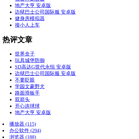
地产大亨 安卓版
边狱巴士公司国际服 安卓版
健身房模拟器
接小人上车
热评文章
世界盒子
玩具城堡防御
SD高达G世代永恒 安卓版
边狱巴士公司国际服 安卓版
不要眨眼
学园文豪野犬
路面滑板手
双箭头
开心连球球
地产大亨 安卓版
播放器
(115)
办公软件
(294)
浏览器
(188)