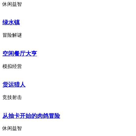
休闲益智
绿水镇
冒险解谜
空闲餐厅大亨
模拟经营
货运猎人
竞技射击
从抽卡开始的肉鸽冒险
休闲益智