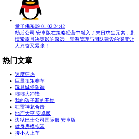
量子佛系
09-01 02:24:42
劫后公司 安卓版在策略经营中融入了末日求生元素，剧
情紧凑且决策影响深远，资源管理与团队建设的深度让
人兴奋又紧张！
热门文章
速度狂热
巨量扭矩赛车
玩具城堡防御
嘟嘟大冲锋
我的孩子新的开始
狂雷神龙合击
地产大亨 安卓版
边狱巴士公司国际服 安卓版
健身房模拟器
接小人上车