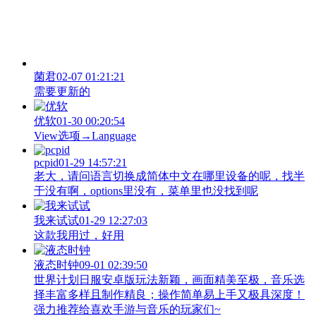
菌君
02-07 01:21:21
需要更新的
优软
01-30 00:20:54
View‌选项→Language
pcpid
01-29 14:57:21
老大，请问语言切换成简体中文在哪里设备的呢，找半
于没有啊，options里没有，菜单里也没找到呢
我来试试
01-29 12:27:03
这款我用过，好用
液态时钟
09-01 02:39:50
世界计划日服安卓版玩法新颖，画面精美至极，音乐选
择丰富多样且制作精良；操作简单易上手又极具深度！
强力推荐给喜欢手游与音乐的玩家们~