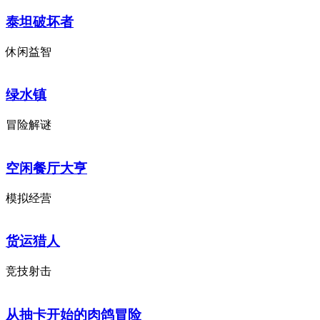
泰坦破坏者
休闲益智
绿水镇
冒险解谜
空闲餐厅大亨
模拟经营
货运猎人
竞技射击
从抽卡开始的肉鸽冒险