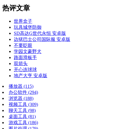
热评文章
世界盒子
玩具城堡防御
SD高达G世代永恒 安卓版
边狱巴士公司国际服 安卓版
不要眨眼
学园文豪野犬
路面滑板手
双箭头
开心连球球
地产大亨 安卓版
播放器
(115)
办公软件
(294)
浏览器
(188)
视频工具
(309)
聊天工具
(98)
桌面工具
(81)
游戏工具
(186)
图片处理
(179)