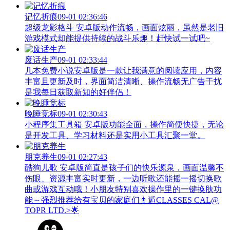
记忆折痕
09-01 02:36:46
超级龙影格斗 安卓版动作流畅，画面炫丽，虽然是老旧
游戏模式却能提供持续的战斗乐趣！赶快试一试吧~
废话生产
09-01 02:33:44
几本免费小说安卓版是一款让我满意的阅读应用，内容
丰富且更新及时，界面简洁清晰、操作流畅无广告干扰
是我每日获取新知的好伴侣！
晚睡竞标
09-01 02:30:43
小程序集工具箱 安卓版功能全面，操作简便快捷，无论
是开发工具、学习材料还是实用小工具汇聚一堂。
朋克养生
09-01 02:27:43
酷狗儿歌 安卓版简直是孩子们的快乐源泉，画面温馨不
伤眼、资源丰富实时更新，一边听歌还能摇一摇切换歌
曲或游戏互动哦！小朋友特别喜欢操作里的一键换肤功
能～强烈推荐给有宝贝的家庭们👨‍遁️CLASSES CAL@
TOPR LTD.>🌟