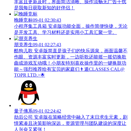
丰富且更新及时，界面简洁清晰、操作流畅无广告干扰
是我每日获取新知的好伴侣！
晚睡竞标
09-01 02:30:43
小程序集工具箱 安卓版功能全面，操作简便快捷，无论
是开发工具、学习材料还是实用小工具汇聚一堂。
朋克养生
09-01 02:27:43
酷狗儿歌 安卓版简直是孩子们的快乐源泉，画面温馨不
伤眼、资源丰富实时更新，一边听歌还能摇一摇切换歌
曲或游戏互动哦！小朋友特别喜欢操作里的一键换肤功
能～强烈推荐给有宝贝的家庭们👨‍遁️CLASSES CAL@
TOPR LTD.>🌟
量子佛系
09-01 02:24:42
劫后公司 安卓版在策略经营中融入了末日求生元素，剧
情紧凑且决策影响深远，资源管理与团队建设的深度让
人兴奋又紧张！