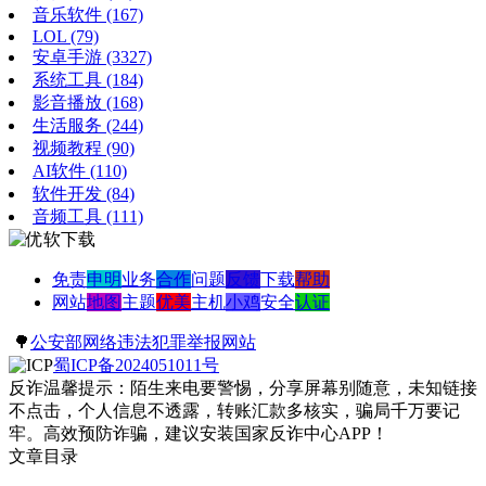
音乐软件
(167)
LOL
(79)
安卓手游
(3327)
系统工具
(184)
影音播放
(168)
生活服务
(244)
视频教程
(90)
AI软件
(110)
软件开发
(84)
音频工具
(111)
免责
申明
业务
合作
问题
反馈
下载
帮助
网站
地图
主题
优美
主机
小鸡
安全
认证
🌳
公安部网络违法犯罪举报网站
蜀ICP备2024051011号
反诈温馨提示：陌生来电要警惕，分享屏幕别随意，未知链接
不点击，个人信息不透露，转账汇款多核实，骗局千万要记
牢。高效预防诈骗，建议安装国家反诈中心APP！
文章目录