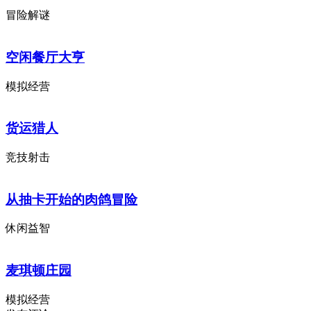
冒险解谜
空闲餐厅大亨
模拟经营
货运猎人
竞技射击
从抽卡开始的肉鸽冒险
休闲益智
麦琪顿庄园
模拟经营