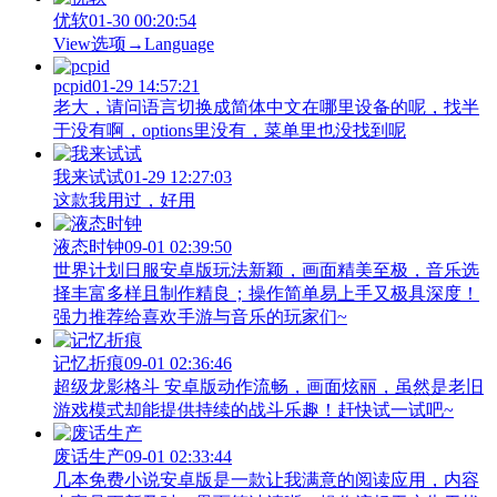
优软
01-30 00:20:54
View‌选项→Language
pcpid
01-29 14:57:21
老大，请问语言切换成简体中文在哪里设备的呢，找半
于没有啊，options里没有，菜单里也没找到呢
我来试试
01-29 12:27:03
这款我用过，好用
液态时钟
09-01 02:39:50
世界计划日服安卓版玩法新颖，画面精美至极，音乐选
择丰富多样且制作精良；操作简单易上手又极具深度！
强力推荐给喜欢手游与音乐的玩家们~
记忆折痕
09-01 02:36:46
超级龙影格斗 安卓版动作流畅，画面炫丽，虽然是老旧
游戏模式却能提供持续的战斗乐趣！赶快试一试吧~
废话生产
09-01 02:33:44
几本免费小说安卓版是一款让我满意的阅读应用，内容