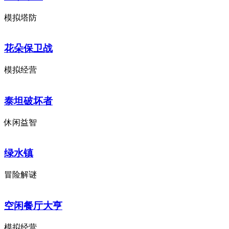
模拟塔防
花朵保卫战
模拟经营
泰坦破坏者
休闲益智
绿水镇
冒险解谜
空闲餐厅大亨
模拟经营