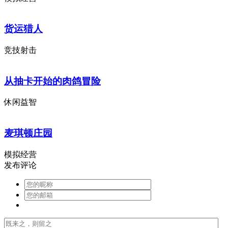
货运猎人
竞技射击
从抽卡开始的肉鸽冒险
休闲益智
麦琪顿庄园
模拟经营
发布评论