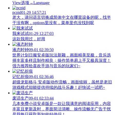
View‌选项→Language
pcpid
01-29 14:57:21
老大，请问语言切换成简体中文在哪里设备的呢，找半
于没有啊，options里没有，菜单里也没找到呢
我来试试
01-29 12:27:03
这款我用过，好用
液态时钟
09-01 02:39:50
世界计划日服安卓版玩法新颖，画面精美至极，音乐选
择丰富多样且制作精良；操作简单易上手又极具深度！
强力推荐给喜欢手游与音乐的玩家们~
记忆折痕
09-01 02:36:46
超级龙影格斗 安卓版动作流畅，画面炫丽，虽然是老旧
游戏模式却能提供持续的战斗乐趣！赶快试一试吧~
废话生产
09-01 02:33:44
几本免费小说安卓版是一款让我满意的阅读应用，内容
丰富且更新及时，界面简洁清晰、操作流畅无广告干扰
是我每日获取新知的好伴侣！