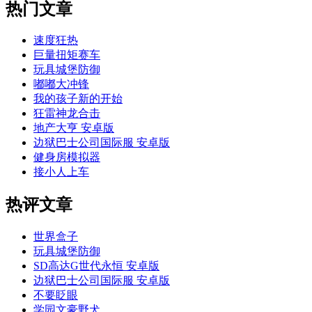
热门文章
速度狂热
巨量扭矩赛车
玩具城堡防御
嘟嘟大冲锋
我的孩子新的开始
狂雷神龙合击
地产大亨 安卓版
边狱巴士公司国际服 安卓版
健身房模拟器
接小人上车
热评文章
世界盒子
玩具城堡防御
SD高达G世代永恒 安卓版
边狱巴士公司国际服 安卓版
不要眨眼
学园文豪野犬