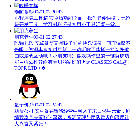
晚睡竞标
09-01 02:30:43
小程序集工具箱 安卓版功能全面，操作简便快捷，无论
是开发工具、学习材料还是实用小工具汇聚一堂。
朋克养生
09-01 02:27:43
酷狗儿歌 安卓版简直是孩子们的快乐源泉，画面温馨不
伤眼、资源丰富实时更新，一边听歌还能摇一摇切换歌
曲或游戏互动哦！小朋友特别喜欢操作里的一键换肤功
能～强烈推荐给有宝贝的家庭们👨‍遁️CLASSES CAL@
TOPR LTD.>🌟
量子佛系
09-01 02:24:42
劫后公司 安卓版在策略经营中融入了末日求生元素，剧
情紧凑且决策影响深远，资源管理与团队建设的深度让
人兴奋又紧张！