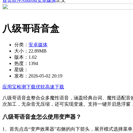
首页
软件
Android
安卓媒体
正文
八级哥语音盒
分类：
安卓媒体
大小：
22.89MB
版本：
1.02
热度：
1394
星级：
发布：
2026-05-02 20:19
应用宝检测下载
优软高速下载
八级哥语音盒整合众多魔性语音，涵盖经典台词、魔性适配音
次加工，无杂音无压缩，还可实现变速。支持一键开启悬浮窗
八级哥语音盒怎么使用变声器？
1、首先点击“变声效果器”右侧的向下箭头，展开模式选择菜单