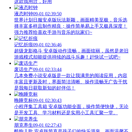
这款我用过，好用
液态时钟
09-01 02:39:50
世界计划日服安卓版玩法新颖，画面精美至极，音乐选
择丰富多样且制作精良；操作简单易上手又极具深度！
强力推荐给喜欢手游与音乐的玩家们~
记忆折痕
09-01 02:36:46
超级龙影格斗 安卓版动作流畅，画面炫丽，虽然是老旧
游戏模式却能提供持续的战斗乐趣！赶快试一试吧~
废话生产
09-01 02:33:44
几本免费小说安卓版是一款让我满意的阅读应用，内容
丰富且更新及时，界面简洁清晰、操作流畅无广告干扰
是我每日获取新知的好伴侣！
晚睡竞标
09-01 02:30:43
小程序集工具箱 安卓版功能全面，操作简便快捷，无论
是开发工具、学习材料还是实用小工具汇聚一堂。
朋克养生
09-01 02:27:43
酷狗儿歌 安卓版简直是孩子们的快乐源泉，画面温馨不