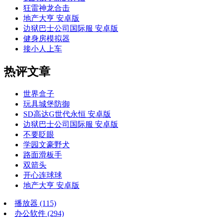
狂雷神龙合击
地产大亨 安卓版
边狱巴士公司国际服 安卓版
健身房模拟器
接小人上车
热评文章
世界盒子
玩具城堡防御
SD高达G世代永恒 安卓版
边狱巴士公司国际服 安卓版
不要眨眼
学园文豪野犬
路面滑板手
双箭头
开心连球球
地产大亨 安卓版
播放器
(115)
办公软件
(294)