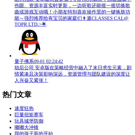
伤眼、资源丰富实时更新，一边听歌还能摇一摇切换歌
曲或游戏互动哦！小朋友特别喜欢操作里的一键换肤功
能～强烈推荐给有宝贝的家庭们👨‍遁️CLASSES CAL@
TOPR LTD.>🌟
量子佛系
09-01 02:24:42
劫后公司 安卓版在策略经营中融入了末日求生元素，剧
情紧凑且决策影响深远，资源管理与团队建设的深度让
人兴奋又紧张！
热门文章
速度狂热
巨量扭矩赛车
玩具城堡防御
嘟嘟大冲锋
我的孩子新的开始