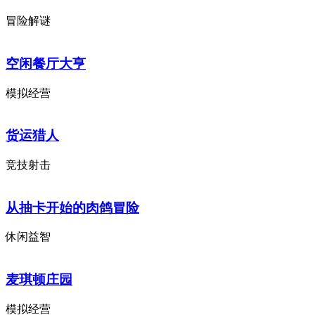
冒险解谜
空闲餐厅大亨
模拟经营
货运猎人
竞技射击
从抽卡开始的肉鸽冒险
休闲益智
麦琪顿庄园
模拟经营