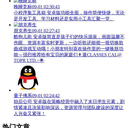
晚睡竞标
09-01 02:30:43
小程序集工具箱 安卓版功能全面，操作简便快捷，无论
是开发工具、学习材料还是实用小工具汇聚一堂。
朋克养生
09-01 02:27:43
酷狗儿歌 安卓版简直是孩子们的快乐源泉，画面温馨不
伤眼、资源丰富实时更新，一边听歌还能摇一摇切换歌
曲或游戏互动哦！小朋友特别喜欢操作里的一键换肤功
能～强烈推荐给有宝贝的家庭们👨‍遁️CLASSES CAL@
TOPR LTD.>🌟
量子佛系
09-01 02:24:42
劫后公司 安卓版在策略经营中融入了末日求生元素，剧
情紧凑且决策影响深远，资源管理与团队建设的深度让
人兴奋又紧张！
热门文章