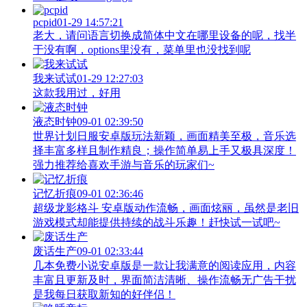
pcpid
01-29 14:57:21
老大，请问语言切换成简体中文在哪里设备的呢，找半
于没有啊，options里没有，菜单里也没找到呢
我来试试
01-29 12:27:03
这款我用过，好用
液态时钟
09-01 02:39:50
世界计划日服安卓版玩法新颖，画面精美至极，音乐选
择丰富多样且制作精良；操作简单易上手又极具深度！
强力推荐给喜欢手游与音乐的玩家们~
记忆折痕
09-01 02:36:46
超级龙影格斗 安卓版动作流畅，画面炫丽，虽然是老旧
游戏模式却能提供持续的战斗乐趣！赶快试一试吧~
废话生产
09-01 02:33:44
几本免费小说安卓版是一款让我满意的阅读应用，内容
丰富且更新及时，界面简洁清晰、操作流畅无广告干扰
是我每日获取新知的好伴侣！