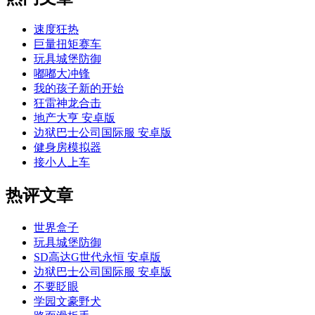
速度狂热
巨量扭矩赛车
玩具城堡防御
嘟嘟大冲锋
我的孩子新的开始
狂雷神龙合击
地产大亨 安卓版
边狱巴士公司国际服 安卓版
健身房模拟器
接小人上车
热评文章
世界盒子
玩具城堡防御
SD高达G世代永恒 安卓版
边狱巴士公司国际服 安卓版
不要眨眼
学园文豪野犬