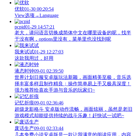
优软
01-30 00:20:54
View‌选项→Language
pcpid
01-29 14:57:21
老大，请问语言切换成简体中文在哪里设备的呢，找半
于没有啊，options里没有，菜单里也没找到呢
我来试试
01-29 12:27:03
这款我用过，好用
液态时钟
09-01 02:39:50
世界计划日服安卓版玩法新颖，画面精美至极，音乐选
择丰富多样且制作精良；操作简单易上手又极具深度！
强力推荐给喜欢手游与音乐的玩家们~
记忆折痕
09-01 02:36:46
超级龙影格斗 安卓版动作流畅，画面炫丽，虽然是老旧
游戏模式却能提供持续的战斗乐趣！赶快试一试吧~
废话生产
09-01 02:33:44
几本免费小说安卓版是一款让我满意的阅读应用，内容