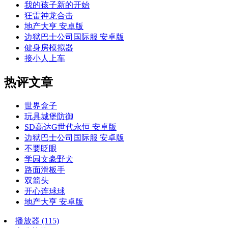
我的孩子新的开始
狂雷神龙合击
地产大亨 安卓版
边狱巴士公司国际服 安卓版
健身房模拟器
接小人上车
热评文章
世界盒子
玩具城堡防御
SD高达G世代永恒 安卓版
边狱巴士公司国际服 安卓版
不要眨眼
学园文豪野犬
路面滑板手
双箭头
开心连球球
地产大亨 安卓版
播放器
(115)