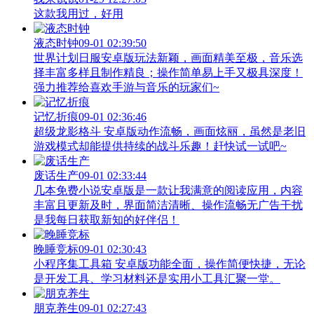
这款我用过，好用
液态时钟
09-01 02:39:50
世界计划日服安卓版玩法新颖，画面精美至极，音乐选
择丰富多样且制作精良；操作简单易上手又极具深度！
强力推荐给喜欢手游与音乐的玩家们~
记忆折痕
09-01 02:36:46
超级龙影格斗 安卓版动作流畅，画面炫丽，虽然是老旧
游戏模式却能提供持续的战斗乐趣！赶快试一试吧~
废话生产
09-01 02:33:44
几本免费小说安卓版是一款让我满意的阅读应用，内容
丰富且更新及时，界面简洁清晰、操作流畅无广告干扰
是我每日获取新知的好伴侣！
晚睡竞标
09-01 02:30:43
小程序集工具箱 安卓版功能全面，操作简便快捷，无论
是开发工具、学习材料还是实用小工具汇聚一堂。
朋克养生
09-01 02:27:43