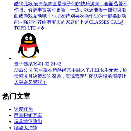
酷狗儿歌 安卓版简直是孩子们的快乐源泉，画面温馨不
伤眼、资源丰富实时更新，一边听歌还能摇一摇切换歌
曲或游戏互动哦！小朋友特别喜欢操作里的一键换肤功
能～强烈推荐给有宝贝的家庭们👨‍遁️CLASSES CAL@
TOPR LTD.>🌟
量子佛系
09-01 02:24:42
劫后公司 安卓版在策略经营中融入了末日求生元素，剧
情紧凑且决策影响深远，资源管理与团队建设的深度让
人兴奋又紧张！
热门文章
速度狂热
巨量扭矩赛车
玩具城堡防御
嘟嘟大冲锋