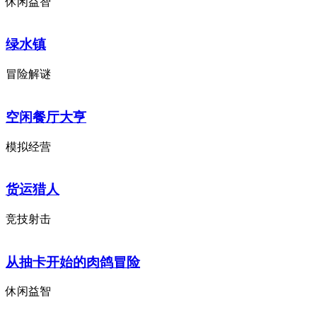
休闲益智
绿水镇
冒险解谜
空闲餐厅大亨
模拟经营
货运猎人
竞技射击
从抽卡开始的肉鸽冒险
休闲益智