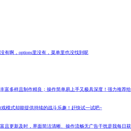
啊，options里没有，菜单里也没找到呢
丰富多样且制作精良；操作简单易上手又极具深度！强力推荐给
游戏模式却能提供持续的战斗乐趣！赶快试一试吧~
富且更新及时，界面简洁清晰、操作流畅无广告干扰是我每日获