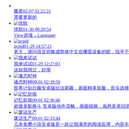
菌君
02-07 01:21:21
需要更新的
优软
01-30 00:20:54
View‌选项→Language
pcpid
01-29 14:57:21
老大，请问语言切换成简体中文在哪里设备的呢，找半于没有
我来试试
01-29 12:27:03
这款我用过，好用
液态时钟
09-01 02:39:50
世界计划日服安卓版玩法新颖，画面精美至极，音乐选择
记忆折痕
09-01 02:36:46
超级龙影格斗 安卓版动作流畅，画面炫丽，虽然是老旧
废话生产
09-01 02:33:44
几本免费小说安卓版是一款让我满意的阅读应用，内容丰