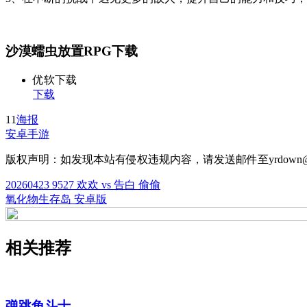
沙漠蠕虫放置RPG下载
优软下载
下载
11
海报
安卓手游
版权声明：如发现本站有侵权违规内容，请发送邮件至yrdown@
20260423 9527 欢欢 vs 告白 偷偷
氧化物生存岛 安卓版
相关推荐
弹跳角斗士