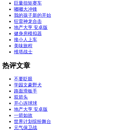
巨量扭矩赛车
嘟嘟大冲锋
我的孩子新的开始
狂雷神龙合击
地产大亨 安卓版
健身房模拟器
接小人上车
美味旅程
维塔战士
热评文章
不要眨眼
学园文豪野犬
路面滑板手
双箭头
开心连球球
地产大亨 安卓版
一箭如故
世界计划缤纷舞台
元气保卫战