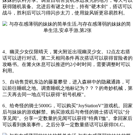
妹妹的饮料分享。调查自动售货机东边发光的地方，每天可以
获得随机装备。北进后有谜之剑士，持有"硬木剑"，搭话可以
战斗，胜利后可以习得闪步太刀，使用旋风斩更容易胜利。
4、幽灵少女仅限晴天，篝火附近出现幽灵少女。12点左右搭
话可以进行对话。第二天相同条件再次搭话可以获得冒险者的
攻略书。在篝火休息可以推进约2小时时间，需要调整时可以
利用。
5、自动售货机东边的藤蔓攀登，进入森林中的隐藏通路，可
以前往睡眠之地。调查睡眠之地标记为？？？的奇妙机械，第
二天再去同一地点可以获得"初号机枢"。
6、给奇怪的骑士5000G，可以购买"JoyStationV"游戏机。回家
后与妹妹的游戏解禁。购买游戏后与奇怪的骑士搭话可以"分
享见闻"。分享一定数量的见闻可以获得"特典T恤"。拿回家后
可以看到换装事件。之后分享一定数量搭话可以获得DLC。