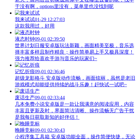
于没有啊，options里没有，菜单里也没找到呢
我来试试
01-29 12:27:03
这款我用过，好用
液态时钟
09-01 02:39:50
世界计划日服安卓版玩法新颖，画面精美至极，音乐选
择丰富多样且制作精良；操作简单易上手又极具深度！
强力推荐给喜欢手游与音乐的玩家们~
记忆折痕
09-01 02:36:46
超级龙影格斗 安卓版动作流畅，画面炫丽，虽然是老旧
游戏模式却能提供持续的战斗乐趣！赶快试一试吧~
废话生产
09-01 02:33:44
几本免费小说安卓版是一款让我满意的阅读应用，内容
丰富且更新及时，界面简洁清晰、操作流畅无广告干扰
是我每日获取新知的好伴侣！
晚睡竞标
09-01 02:30:43
小程序集工具箱 安卓版功能全面，操作简便快捷，无论