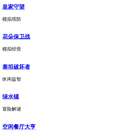
皇家守望
模拟塔防
花朵保卫战
模拟经营
泰坦破坏者
休闲益智
绿水镇
冒险解谜
空闲餐厅大亨