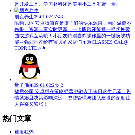
是开发工具、学习材料还是实用小工具汇聚一堂。
朋克养生
09-01 02:27:43
酷狗儿歌 安卓版简直是孩子们的快乐源泉，画面温馨不
伤眼、资源丰富实时更新，一边听歌还能摇一摇切换歌
曲或游戏互动哦！小朋友特别喜欢操作里的一键换肤功
能～强烈推荐给有宝贝的家庭们👨‍遁️CLASSES CAL@
TOPR LTD.>🌟
量子佛系
09-01 02:24:42
劫后公司 安卓版在策略经营中融入了末日求生元素，剧
情紧凑且决策影响深远，资源管理与团队建设的深度让
人兴奋又紧张！
热门文章
速度狂热