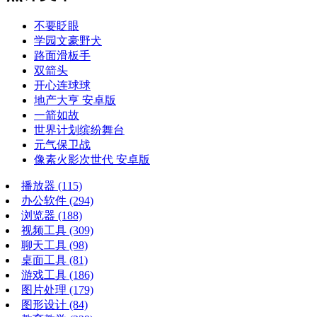
不要眨眼
学园文豪野犬
路面滑板手
双箭头
开心连球球
地产大亨 安卓版
一箭如故
世界计划缤纷舞台
元气保卫战
像素火影次世代 安卓版
播放器
(115)
办公软件
(294)
浏览器
(188)
视频工具
(309)
聊天工具
(98)
桌面工具
(81)
游戏工具
(186)
图片处理
(179)
图形设计
(84)