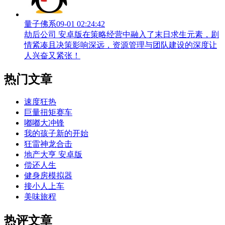
量子佛系
09-01 02:24:42
劫后公司 安卓版在策略经营中融入了末日求生元素，剧
情紧凑且决策影响深远，资源管理与团队建设的深度让
人兴奋又紧张！
热门文章
速度狂热
巨量扭矩赛车
嘟嘟大冲锋
我的孩子新的开始
狂雷神龙合击
地产大亨 安卓版
偿还人生
健身房模拟器
接小人上车
美味旅程
热评文章