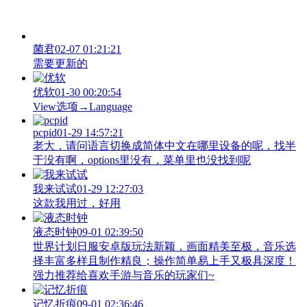
菌君
02-07 01:21:21
需要更新的
优软
01-30 00:20:54
View‌选项→Language
pcpid
01-29 14:57:21
老大，请问语言切换成简体中文在哪里设备的呢，找半
于没有啊，options里没有，菜单里也没找到呢
我来试试
01-29 12:27:03
这款我用过，好用
液态时钟
09-01 02:39:50
世界计划日服安卓版玩法新颖，画面精美至极，音乐选
择丰富多样且制作精良；操作简单易上手又极具深度！
强力推荐给喜欢手游与音乐的玩家们~
记忆折痕
09-01 02:36:46