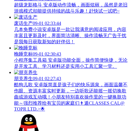
超级龙影格斗 安卓版动作流畅，画面炫丽，虽然是老旧
游戏模式却能提供持续的战斗乐趣！赶快试一试吧~
废话生产
09-01 02:33:44
几本免费小说安卓版是一款让我满意的阅读应用，内容
丰富且更新及时，界面简洁清晰、操作流畅无广告干扰
是我每日获取新知的好伴侣！
晚睡竞标
09-01 02:30:43
小程序集工具箱 安卓版功能全面，操作简便快捷，无论
是开发工具、学习材料还是实用小工具汇聚一堂。
朋克养生
09-01 02:27:43
酷狗儿歌 安卓版简直是孩子们的快乐源泉，画面温馨不
伤眼、资源丰富实时更新，一边听歌还能摇一摇切换歌
曲或游戏互动哦！小朋友特别喜欢操作里的一键换肤功
能～强烈推荐给有宝贝的家庭们👨‍遁️CLASSES CAL@
TOPR LTD.>🌟