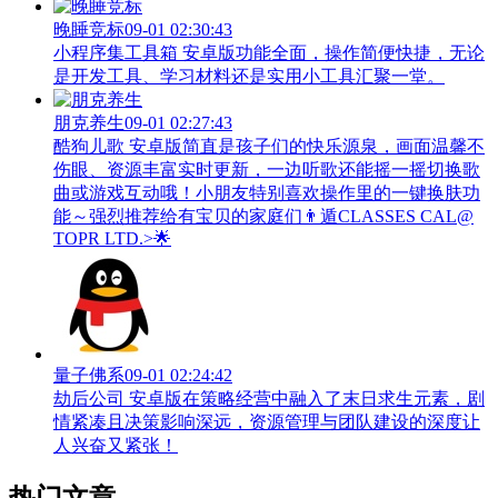
晚睡竞标
09-01 02:30:43
小程序集工具箱 安卓版功能全面，操作简便快捷，无论
是开发工具、学习材料还是实用小工具汇聚一堂。
朋克养生
09-01 02:27:43
酷狗儿歌 安卓版简直是孩子们的快乐源泉，画面温馨不
伤眼、资源丰富实时更新，一边听歌还能摇一摇切换歌
曲或游戏互动哦！小朋友特别喜欢操作里的一键换肤功
能～强烈推荐给有宝贝的家庭们👨‍遁️CLASSES CAL@
TOPR LTD.>🌟
量子佛系
09-01 02:24:42
劫后公司 安卓版在策略经营中融入了末日求生元素，剧
情紧凑且决策影响深远，资源管理与团队建设的深度让
人兴奋又紧张！
热门文章