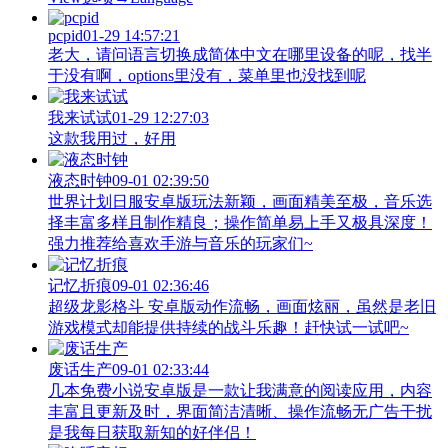
pcpid
01-29 14:57:21
老大，请问语言切换成简体中文在哪里设备的呢，找半
于没有啊，options里没有，菜单里也没找到呢
我来试试
01-29 12:27:03
这款我用过，好用
液态时钟
09-01 02:39:50
世界计划日服安卓版玩法新颖，画面精美至极，音乐选
择丰富多样且制作精良；操作简单易上手又极具深度！
强力推荐给喜欢手游与音乐的玩家们~
记忆折痕
09-01 02:36:46
超级龙影格斗 安卓版动作流畅，画面炫丽，虽然是老旧
游戏模式却能提供持续的战斗乐趣！赶快试一试吧~
废话生产
09-01 02:33:44
几本免费小说安卓版是一款让我满意的阅读应用，内容
丰富且更新及时，界面简洁清晰、操作流畅无广告干扰
是我每日获取新知的好伴侣！