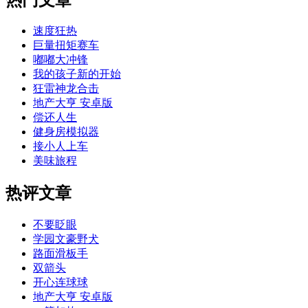
速度狂热
巨量扭矩赛车
嘟嘟大冲锋
我的孩子新的开始
狂雷神龙合击
地产大亨 安卓版
偿还人生
健身房模拟器
接小人上车
美味旅程
热评文章
不要眨眼
学园文豪野犬
路面滑板手
双箭头
开心连球球
地产大亨 安卓版