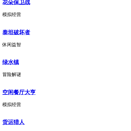
花朵保卫战
模拟经营
泰坦破坏者
休闲益智
绿水镇
冒险解谜
空闲餐厅大亨
模拟经营
货运猎人