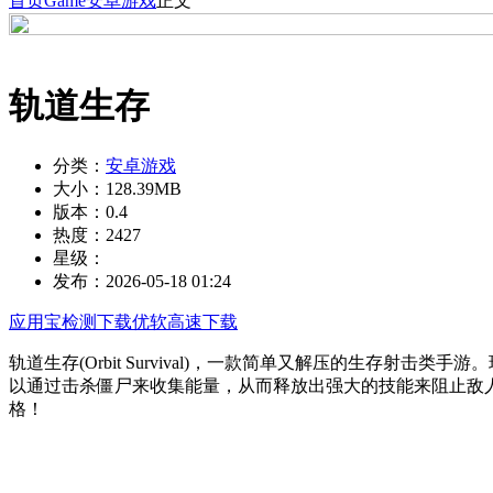
首页
Game
安卓游戏
正文
轨道生存
分类：
安卓游戏
大小：
128.39MB
版本：
0.4
热度：
2427
星级：
发布：
2026-05-18 01:24
应用宝检测下载
优软高速下载
轨道生存(Orbit Survival)，一款简单又解压的生存射
以通过击杀僵尸来收集能量，从而释放出强大的技能来阻止敌
格！