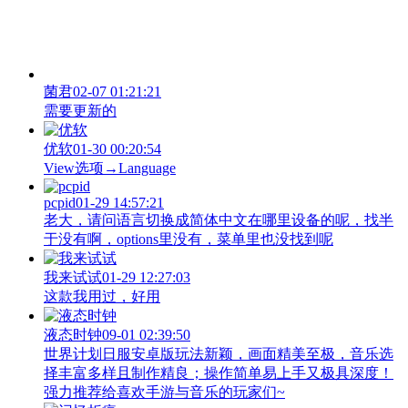
菌君
02-07 01:21:21
需要更新的
优软
01-30 00:20:54
View‌选项→Language
pcpid
01-29 14:57:21
老大，请问语言切换成简体中文在哪里设备的呢，找半
于没有啊，options里没有，菜单里也没找到呢
我来试试
01-29 12:27:03
这款我用过，好用
液态时钟
09-01 02:39:50
世界计划日服安卓版玩法新颖，画面精美至极，音乐选
择丰富多样且制作精良；操作简单易上手又极具深度！
强力推荐给喜欢手游与音乐的玩家们~