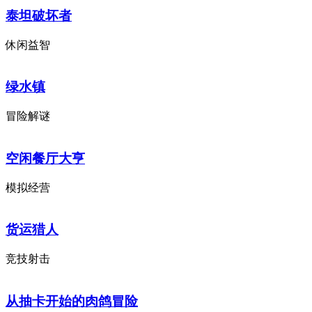
泰坦破坏者
休闲益智
绿水镇
冒险解谜
空闲餐厅大亨
模拟经营
货运猎人
竞技射击
从抽卡开始的肉鸽冒险