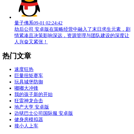
量子佛系
09-01 02:24:42
劫后公司 安卓版在策略经营中融入了末日求生元素，剧
情紧凑且决策影响深远，资源管理与团队建设的深度让
人兴奋又紧张！
热门文章
速度狂热
巨量扭矩赛车
玩具城堡防御
嘟嘟大冲锋
我的孩子新的开始
狂雷神龙合击
地产大亨 安卓版
边狱巴士公司国际服 安卓版
健身房模拟器
接小人上车