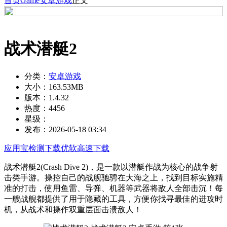
首页
Game
安卓游戏
正文
战术潜艇2
分类：
安卓游戏
大小：
163.53MB
版本：
1.4.32
热度：
4456
星级：
发布：
2026-05-18 03:34
应用宝检测下载
优软高速下载
战术潜艇2(Crash Dive 2)，是一款以潜艇作战为核心的战争射
击类手游。操控自己的战舰驰骋在大海之上，找到目标实施精
准的打击，使用鱼雷、导弹、机器等武器将敌人全部击沉！每
一艘战舰都提供了用于隐藏的工具，方便你找寻最佳的进攻时
机，从战术和操作双重层面击溃敌人！