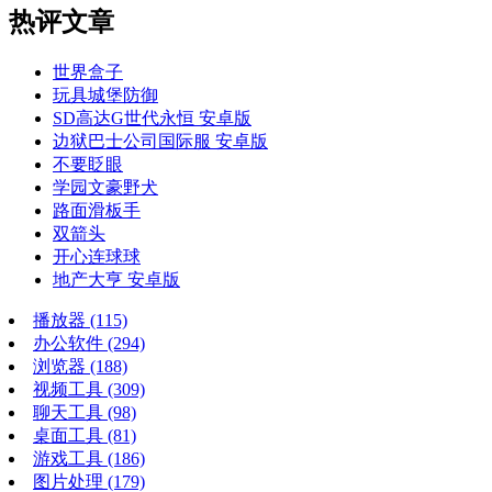
热评文章
世界盒子
玩具城堡防御
SD高达G世代永恒 安卓版
边狱巴士公司国际服 安卓版
不要眨眼
学园文豪野犬
路面滑板手
双箭头
开心连球球
地产大亨 安卓版
播放器
(115)
办公软件
(294)
浏览器
(188)
视频工具
(309)
聊天工具
(98)
桌面工具
(81)
游戏工具
(186)
图片处理
(179)