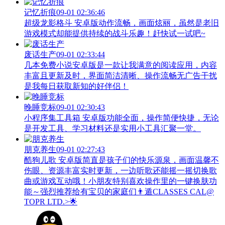
记忆折痕
09-01 02:36:46
超级龙影格斗 安卓版动作流畅，画面炫丽，虽然是老旧
游戏模式却能提供持续的战斗乐趣！赶快试一试吧~
废话生产
09-01 02:33:44
几本免费小说安卓版是一款让我满意的阅读应用，内容
丰富且更新及时，界面简洁清晰、操作流畅无广告干扰
是我每日获取新知的好伴侣！
晚睡竞标
09-01 02:30:43
小程序集工具箱 安卓版功能全面，操作简便快捷，无论
是开发工具、学习材料还是实用小工具汇聚一堂。
朋克养生
09-01 02:27:43
酷狗儿歌 安卓版简直是孩子们的快乐源泉，画面温馨不
伤眼、资源丰富实时更新，一边听歌还能摇一摇切换歌
曲或游戏互动哦！小朋友特别喜欢操作里的一键换肤功
能～强烈推荐给有宝贝的家庭们👨‍遁️CLASSES CAL@
TOPR LTD.>🌟