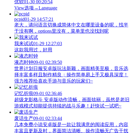
优软
01-30 00:20:54
View‌选项→Language
pcpid
01-29 14:57:21
老大，请问语言切换成简体中文在哪里设备的呢，找半
于没有啊，options里没有，菜单里也没找到呢
我来试试
01-29 12:27:03
这款我用过，好用
液态时钟
09-01 02:39:50
世界计划日服安卓版玩法新颖，画面精美至极，音乐选
择丰富多样且制作精良；操作简单易上手又极具深度！
强力推荐给喜欢手游与音乐的玩家们~
记忆折痕
09-01 02:36:46
超级龙影格斗 安卓版动作流畅，画面炫丽，虽然是老旧
游戏模式却能提供持续的战斗乐趣！赶快试一试吧~
废话生产
09-01 02:33:44
几本免费小说安卓版是一款让我满意的阅读应用，内容
丰富且更新及时，界面简洁清晰、操作流畅无广告干扰