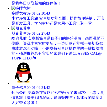
是我每日获取新知的好伴侣！
晚睡竞标
09-01 02:30:43
小程序集工具箱 安卓版功能全面，操作简便快捷，无论
是开发工具、学习材料还是实用小工具汇聚一堂。
朋克养生
09-01 02:27:43
酷狗儿歌 安卓版简直是孩子们的快乐源泉，画面温馨不
伤眼、资源丰富实时更新，一边听歌还能摇一摇切换歌
曲或游戏互动哦！小朋友特别喜欢操作里的一键换肤功
能～强烈推荐给有宝贝的家庭们👨‍遁️CLASSES CAL@
TOPR LTD.>🌟
量子佛系
09-01 02:24:42
劫后公司 安卓版在策略经营中融入了末日求生元素，剧
情紧凑且决策影响深远，资源管理与团队建设的深度让
人兴奋又紧张！