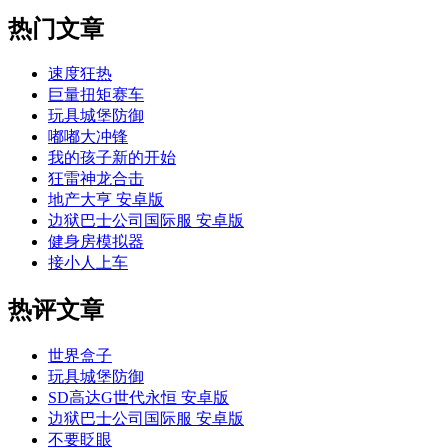
热门文章
速度狂热
巨量扭矩赛车
玩具城堡防御
嘟嘟大冲锋
我的孩子新的开始
狂雷神龙合击
地产大亨 安卓版
边狱巴士公司国际服 安卓版
健身房模拟器
接小人上车
热评文章
世界盒子
玩具城堡防御
SD高达G世代永恒 安卓版
边狱巴士公司国际服 安卓版
不要眨眼