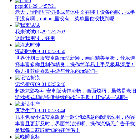
pcpid
01-29 14:57:21
老大，请问语言切换成简体中文在哪里设备的呢，找半
于没有啊，options里没有，菜单里也没找到呢
我来试试
01-29 12:27:03
这款我用过，好用
液态时钟
09-01 02:39:50
世界计划日服安卓版玩法新颖，画面精美至极，音乐选
择丰富多样且制作精良；操作简单易上手又极具深度！
强力推荐给喜欢手游与音乐的玩家们~
记忆折痕
09-01 02:36:46
超级龙影格斗 安卓版动作流畅，画面炫丽，虽然是老旧
游戏模式却能提供持续的战斗乐趣！赶快试一试吧~
废话生产
09-01 02:33:44
几本免费小说安卓版是一款让我满意的阅读应用，内容
丰富且更新及时，界面简洁清晰、操作流畅无广告干扰
是我每日获取新知的好伴侣！