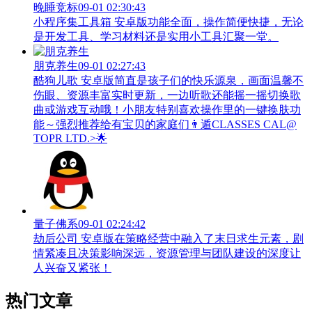
晚睡竞标
09-01 02:30:43
小程序集工具箱 安卓版功能全面，操作简便快捷，无论
是开发工具、学习材料还是实用小工具汇聚一堂。
朋克养生
09-01 02:27:43
酷狗儿歌 安卓版简直是孩子们的快乐源泉，画面温馨不
伤眼、资源丰富实时更新，一边听歌还能摇一摇切换歌
曲或游戏互动哦！小朋友特别喜欢操作里的一键换肤功
能～强烈推荐给有宝贝的家庭们👨‍遁️CLASSES CAL@
TOPR LTD.>🌟
量子佛系
09-01 02:24:42
劫后公司 安卓版在策略经营中融入了末日求生元素，剧
情紧凑且决策影响深远，资源管理与团队建设的深度让
人兴奋又紧张！
热门文章