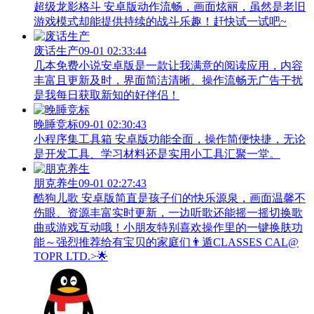
超级龙影格斗 安卓版动作流畅，画面炫丽，虽然是老旧
游戏模式却能提供持续的战斗乐趣！赶快试一试吧~
废话生产
09-01 02:33:44
几本免费小说安卓版是一款让我满意的阅读应用，内容
丰富且更新及时，界面简洁清晰、操作流畅无广告干扰
是我每日获取新知的好伴侣！
晚睡竞标
09-01 02:30:43
小程序集工具箱 安卓版功能全面，操作简便快捷，无论
是开发工具、学习材料还是实用小工具汇聚一堂。
朋克养生
09-01 02:27:43
酷狗儿歌 安卓版简直是孩子们的快乐源泉，画面温馨不
伤眼、资源丰富实时更新，一边听歌还能摇一摇切换歌
曲或游戏互动哦！小朋友特别喜欢操作里的一键换肤功
能～强烈推荐给有宝贝的家庭们👨‍遁️CLASSES CAL@
TOPR LTD.>🌟