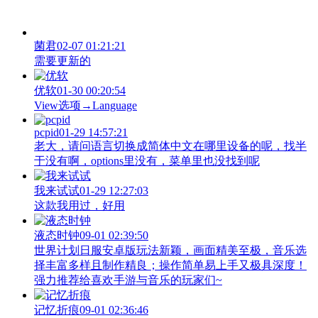
菌君
02-07 01:21:21
需要更新的
优软
01-30 00:20:54
View‌选项→Language
pcpid
01-29 14:57:21
老大，请问语言切换成简体中文在哪里设备的呢，找半
于没有啊，options里没有，菜单里也没找到呢
我来试试
01-29 12:27:03
这款我用过，好用
液态时钟
09-01 02:39:50
世界计划日服安卓版玩法新颖，画面精美至极，音乐选
择丰富多样且制作精良；操作简单易上手又极具深度！
强力推荐给喜欢手游与音乐的玩家们~
记忆折痕
09-01 02:36:46