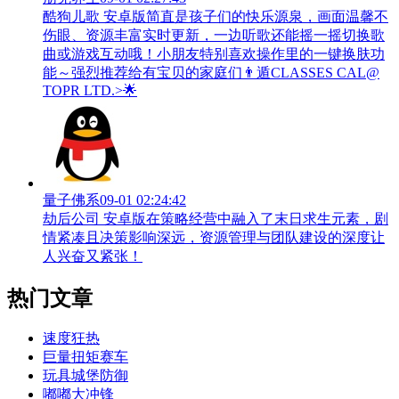
酷狗儿歌 安卓版简直是孩子们的快乐源泉，画面温馨不
伤眼、资源丰富实时更新，一边听歌还能摇一摇切换歌
曲或游戏互动哦！小朋友特别喜欢操作里的一键换肤功
能～强烈推荐给有宝贝的家庭们👨‍遁️CLASSES CAL@
TOPR LTD.>🌟
量子佛系
09-01 02:24:42
劫后公司 安卓版在策略经营中融入了末日求生元素，剧
情紧凑且决策影响深远，资源管理与团队建设的深度让
人兴奋又紧张！
热门文章
速度狂热
巨量扭矩赛车
玩具城堡防御
嘟嘟大冲锋