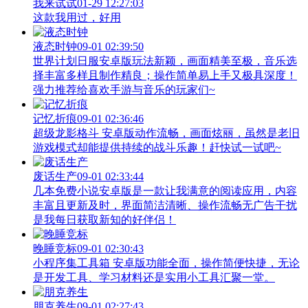
我来试试
01-29 12:27:03
这款我用过，好用
液态时钟
09-01 02:39:50
世界计划日服安卓版玩法新颖，画面精美至极，音乐选
择丰富多样且制作精良；操作简单易上手又极具深度！
强力推荐给喜欢手游与音乐的玩家们~
记忆折痕
09-01 02:36:46
超级龙影格斗 安卓版动作流畅，画面炫丽，虽然是老旧
游戏模式却能提供持续的战斗乐趣！赶快试一试吧~
废话生产
09-01 02:33:44
几本免费小说安卓版是一款让我满意的阅读应用，内容
丰富且更新及时，界面简洁清晰、操作流畅无广告干扰
是我每日获取新知的好伴侣！
晚睡竞标
09-01 02:30:43
小程序集工具箱 安卓版功能全面，操作简便快捷，无论
是开发工具、学习材料还是实用小工具汇聚一堂。
朋克养生
09-01 02:27:43